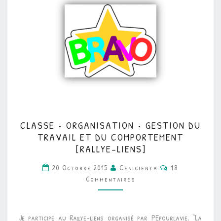
CLASSE
CLASSE • ORGANISATION • GESTION DU
•
TRAVAIL ET DU COMPORTEMENT
ORGANISATION
[RALLYE-LIENS]
•
Commentaires
20 Octobre 2015
Cenicienta
18
GESTION
Commentaires
DU
TRAVAIL
ET
Je participe au Rallye-liens organisé par PEpourlavie. “La