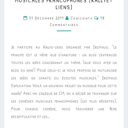
MUSICALES FRANCOPHONES [RALLYE-
•
LIENS]
MUSIQUE
Commentaires
31 Décembre 2011
Cenicienta
18
•
Commentaires
COMÉDIES
MUSICALES
FRANCOPHONES
Je participe au Rallye-liens organisé par Delfynus. “Le
[RALLYE-
principe est le même que d’habitude : un blog centralise
LIENS]
toutes les idées concernant un thème. (que vous ayez un
blog ou non!) Pour celui-ci je vous propose de mutualiser
les idées en chants ou écoutes musicales.” Delfynus
Explication Voilà un nouveau projet en musique pour cette
année! Avec ma collègue de CM, on a décidé de travailler sur
les comédies musicales francophones (les plus récentes).
Pour chaque comédie, vous trouverez une fiche
récapitulative et les…