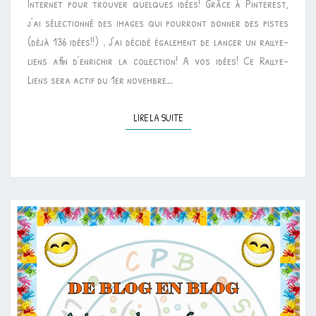
Internet pour trouver quelques idées! Grâce à Pinterest,
LIENS]
j’ai sélectionné des images qui pourront donner des pistes
(déjà 136 idées!!) . J’ai décidé également de lancer un rallye-
liens afin d’enrichir la collection! A vos idées! Ce Rallye-
Liens sera actif du 1er novembre…
LIRE LA SUITE
LIRE LA SUITE