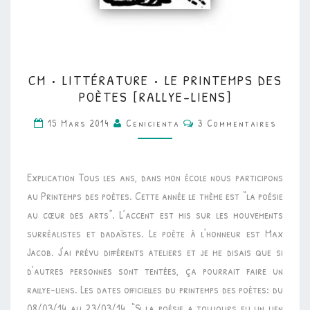
CM
CM • LITTÉRATURE • LE PRINTEMPS DES
•
POÈTES [RALLYE-LIENS]
LITTÉRATURE
Commentaires
15 Mars 2014
Cenicienta
3 Commentaires
•
LE
PRINTEMPS
Explication Tous les ans, dans mon école nous participons
DES
au Printemps des poètes. Cette année le thème est “la poésie
POÈTES
au cœur des arts”. L’accent est mis sur les mouvements
[RALLYE-
surréalistes et dadaïstes. Le poète à l’honneur est Max
LIENS]
Jacob. J’ai prévu différents ateliers et je me disais que si
d’autres personnes sont tentées, ça pourrait faire un
rallye-liens. Les dates officielles du printemps des poètes: du
08/03/14 au 23/03/14. “Si la poésie a toujours eu un lien