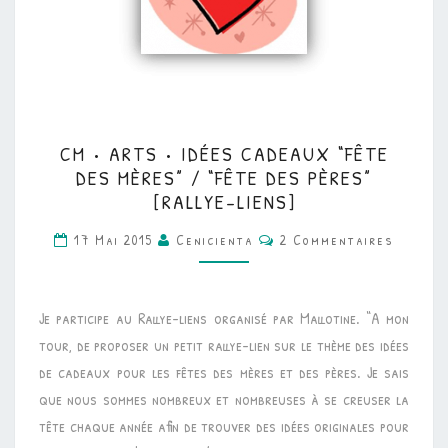
CM
CM • ARTS • IDÉES CADEAUX “FÊTE
•
DES MÈRES” / “FÊTE DES PÈRES”
ARTS
[RALLYE-LIENS]
•
Commentaires
17 Mai 2015
Cenicienta
2 Commentaires
IDÉES
CADEAUX
“FÊTE
Je participe au Rallye-liens organisé par Mallotine. “A mon
DES
tour, de proposer un petit rallye-lien sur le thème des idées
MÈRES”
de cadeaux pour les fêtes des mères et des pères. Je sais
/
que nous sommes nombreux et nombreuses à se creuser la
“FÊTE
tête chaque année afin de trouver des idées originales pour
DES