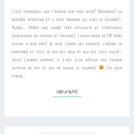
NOS
C’est chabadou qui t’envoie sur mon blog? Bienvenue! La
IDÉES
rentrée approche et il faut prendre ça avec le sourire!…
FUTÉES
Alors… Après une année très fatigante et stressante
POUR
(surcharge de travail et maladie), j’avais envie de ME faire
UNE
plaisir à bas prix! Je suis comme les enfants, j’adore la
RENTRÉE
papeterie et tout ce qui est neuf et qui est tout doux!…
AVEC
Vous l’aurez compris, il s’agit d’un article qui tourne
LE
autour de moi et qui me donne le sourire!
J’ai déjà
SOURIRE
publié…
LIRE LA SUITE
LIRE LA SUITE