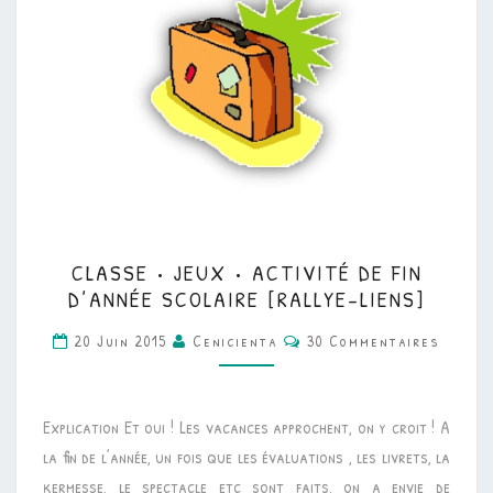
CLASSE
CLASSE • JEUX • ACTIVITÉ DE FIN
•
D’ANNÉE SCOLAIRE [RALLYE-LIENS]
JEUX
Commentaires
20 Juin 2015
Cenicienta
30 Commentaires
•
ACTIVITÉ
DE
Explication Et oui ! Les vacances approchent, on y croit ! A
FIN
la fin de l’année, un fois que les évaluations , les livrets, la
D’ANNÉE
kermesse, le spectacle etc sont faits, on a envie de
SCOLAIRE