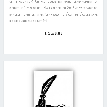
cette occasion! Un peu d’aide est donc généralement la
PÈRES”
bienvenue!” Mallotine Ma proposition 2013 Je vais faire un
[RALLYE-
bracelet dans le style Shamballa. Il s’agit de l’accessoire
LIENS]
incontournable de cet été….
LIRE LA SUITE
LIRE LA SUITE