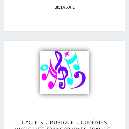
LIRE LA SUITE
LIRE LA SUITE
CYCLE
CYCLE 3 • MUSIQUE • COMÉDIES
3