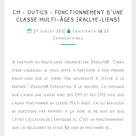
CM
CM • OUTILS • FONCTIONNEMENT D’UNE
•
CLASSE MULTI-ÂGES [RALLYE-LIENS]
OUTILS
Commentaires
27 Juillet 2012
Cenicienta
23
•
Commentaires
FONCTIONNEMENT
D’UNE
CLASSE
Je participe au Rallye-liens organisé par Zazou468. “Chers
MULTI-
cyber-collègues, je vous invite à participer à mon premier
ÂGES
rallye-liens sur le thème: Une nouveauté à tester à la
[RALLYE-
rentrée.” Zazou468 Explication A la rentrée, j’ai expliqué
LIENS]
que j’aurai une classe avec des CM1 et des CM2 mais que
j’allais fonctionner en classe Multi-âges. J’ai eu beaucoup
de questions par rapport à ça donc je me suis dit que
c’était l’occasion de l’expliquer ici. C’est un fonctionnement
que j’ai découvert en stage filé lors de mon année de…