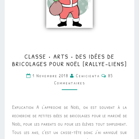
CLASSE
CLASSE • ARTS • DES IDÉES DE
•
BRICOLAGES POUR NOËL [RALLYE-LIENS]
ARTS
Commentaires
1 Novembre 2018
Cenicienta
85
•
Commentaires
DES
IDÉES
DE
Explication A l’approche de Noël, on est souvent à la
BRICOLAGES
recherche de petites idées de bricolages pour le marché de
POUR
Noël, pour les parents ou pour les élèves tout simplement.
NOËL
Tous les ans, c’est un casse-tête donc j’ai navigué sur
[RALLYE-