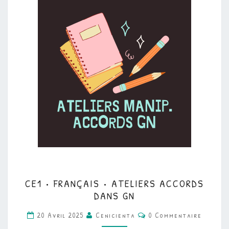
CE1
CE1 • FRANÇAIS • ATELIERS ACCORDS
•
DANS GN
FRANÇAIS
Commentaires
20 Avril 2025
Cenicienta
0 Commentaire
•
ATELIERS