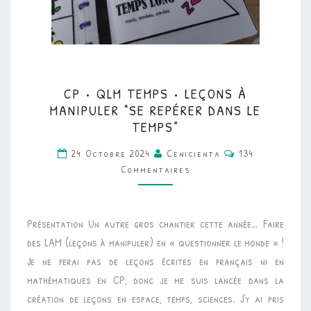
CP
CP • QLM TEMPS • LEÇONS À
•
MANIPULER “SE REPÉRER DANS LE
QLM
TEMPS”
TEMPS
Commentaires
24 Octobre 2024
Cenicienta
134
•
Commentaires
LEÇONS
À
MANIPULER
Présentation Un autre gros chantier cette année… Faire
“SE
des LAM (leçons à manipuler) en « questionner le monde » !
REPÉRER
Je ne ferai pas de leçons écrites en français ni en
DANS
mathématiques en CP, donc je me suis lancée dans la
LE
création de leçons en espace, temps, sciences. J’y ai pris
TEMPS”