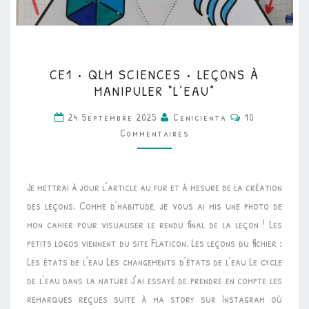
CE1
CE1 • QLM SCIENCES • LEÇONS À
•
MANIPULER “L’EAU”
QLM
Commentaire
24 Septembre 2025
Cenicienta
10
SCIENCES
Commentaires
•
LEÇONS
À
Je mettrai à jour l’article au fur et à mesure de la création
MANIPULER
des leçons. Comme d’habitude, je vous ai mis une photo de
“L’EAU”
mon cahier pour visualiser le rendu final de la leçon ! Les
petits logos viennent du site Flaticon. Les leçons du fichier :
Les états de l’eau Les changements d’états de l’eau Le cycle
de l’eau dans la nature J’ai essayé de prendre en compte les
remarques reçues suite à ma story sur Instagram où