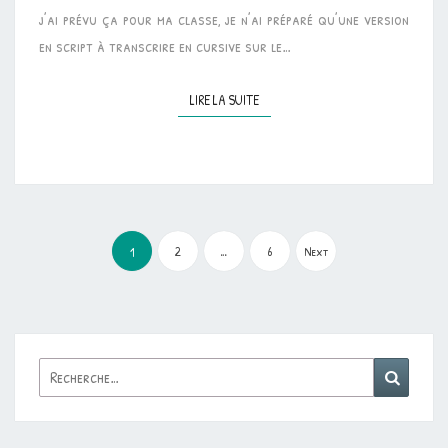
j’ai prévu ça pour ma classe, je n’ai préparé qu’une version
en script à transcrire en cursive sur le…
LIRE LA SUITE
LIRE LA SUITE
Pagination
des
2
…
6
Next
1
publications
Rechercher :
Reche