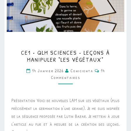
CE1
CE1 • QLM SCIENCES • LEÇONS À
•
MANIPULER “LES VÉGÉTAUX”
QLM
Commentaires
14 Janvier 2026
Cenicienta
14
SCIENCES
Commentaires
•
LEÇONS
À
Présentation Voici de nouvelles LAM sur les végétaux (plus
MANIPULER
précisément la germination d’une graine). Je me suis inspirée
“LES
de la séquence proposée par Lutin Bazar. Je mettrai à jour
VÉGÉTAUX”
l’article au fur et à mesure de la création des leçons.