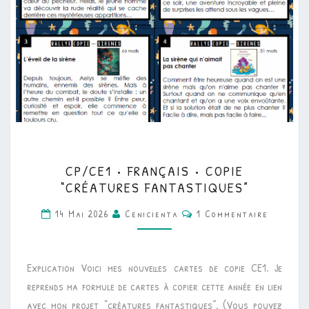
CP/CE1
CP/CE1 • FRANÇAIS • COPIE
•
“CRÉATURES FANTASTIQUES”
FRANÇAIS
Commentaires
14 Mai 2026
Cenicienta
1 Commentaire
•
COPIE
“CRÉATURES
Explication Voici mes nouvelles cartes de copie CE1. Je
FANTASTIQUES”
reprends ma formule de cartes à copier cette année en lien
avec mon projet “créatures fantastiques”. (Vous pouvez