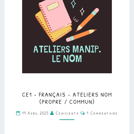
CE1
CE1 • FRANÇAIS • ATELIERS NOM
•
(PROPRE / COMMUN)
FRANÇAIS
Commentaires
19 Avril 2025
Cenicienta
1 Commentaire
•
ATELIERS
NOM