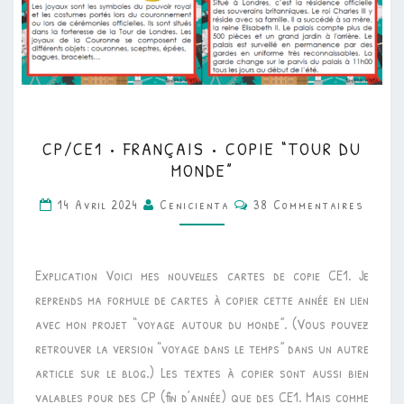
CP/CE1
CP/CE1 • FRANÇAIS • COPIE “TOUR DU
•
MONDE”
FRANÇAIS
Commentaires
14 Avril 2024
Cenicienta
38 Commentaires
•
COPIE
“TOUR
Explication Voici mes nouvelles cartes de copie CE1. Je
DU
reprends ma formule de cartes à copier cette année en lien
MONDE”
avec mon projet “voyage autour du monde”. (Vous pouvez
retrouver la version “voyage dans le temps” dans un autre
article sur le blog.) Les textes à copier sont aussi bien
valables pour des CP (fin d’année) que des CE1. Mais comme