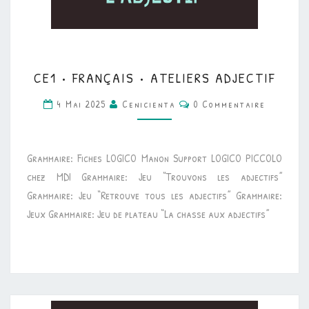
CE1
CE1 • FRANÇAIS • ATELIERS ADJECTIF
•
Commentaires
FRANÇAIS
4 Mai 2025
Cenicienta
0 Commentaire
•
ATELIERS
Grammaire: Fiches LOGICO Manon Support LOGICO PICCOLO
ADJECTIF
chez MDI Grammaire: Jeu “Trouvons les adjectifs”
Grammaire: Jeu “Retrouve tous les adjectifs” Grammaire:
Jeux Grammaire: Jeu de plateau “La chasse aux adjectifs”