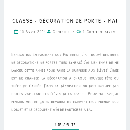
CLASSE
CLASSE • DÉCORATION DE PORTE • MAI
•
Commentaires
DÉCORATION
15 Avril 2014
Cenicienta
2 Commentaires
DE
PORTE
Explication En fouillant sur Pinterest, j’ai trouvé des idées
•
de décorations de portes très sympas! J’ai bien envie de me
MAI
lancer cette année pour faire la surprise aux élèves! L’idée
est de changer la décoration à chaque nouvelle fête ou
thème de l’année. Dans la décoration on doit inclure des
objets rappelant les élèves de la classe. Pour ma part, je
pensais mettre ça en devoirs: ils écrivent leur prénom sur
l’objet et le découpent afin de participer à la…
LIRE LA SUITE
LIRE LA SUITE