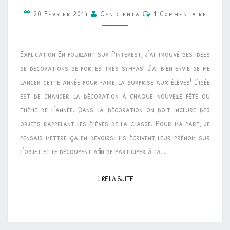
Commentaires
20 Février 2014
Cenicienta
1 Commentaire
DE
PORTE
•
Explication En fouillant sur Pinterest, j’ai trouvé des idées
AVRIL
de décorations de portes très sympas! J’ai bien envie de me
lancer cette année pour faire la surprise aux élèves! L’idée
est de changer la décoration à chaque nouvelle fête ou
thème de l’année. Dans la décoration on doit inclure des
objets rappelant les élèves de la classe. Pour ma part, je
pensais mettre ça en devoirs: ils écrivent leur prénom sur
l’objet et le découpent afin de participer à la…
LIRE LA SUITE
LIRE LA SUITE