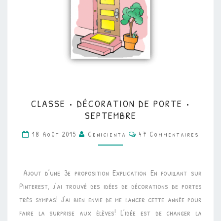
CLASSE
CLASSE • DÉCORATION DE PORTE •
•
SEPTEMBRE
DÉCORATION
Commentaires
18 Août 2015
Cenicienta
47 Commentaires
DE
PORTE
•
Ajout d’une 3e proposition Explication En fouillant sur
SEPTEMBRE
Pinterest, j’ai trouvé des idées de décorations de portes
très sympas! J’ai bien envie de me lancer cette année pour
faire la surprise aux élèves! L’idée est de changer la