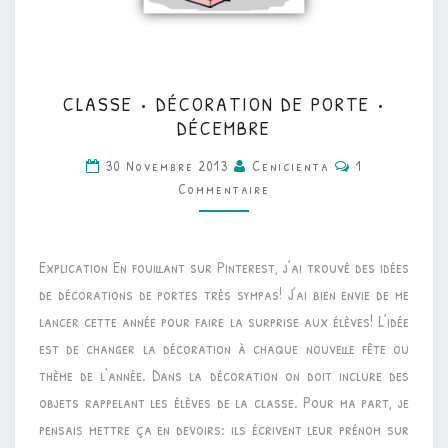
CLASSE
CLASSE • DÉCORATION DE PORTE •
•
DÉCEMBRE
DÉCORATION
Commentaire
30 Novembre 2013
Cenicienta
1
DE
Commentaire
PORTE
•
DÉCEMBRE
Explication En fouillant sur Pinterest, j’ai trouvé des idées
de décorations de portes très sympas! J’ai bien envie de me
lancer cette année pour faire la surprise aux élèves! L’idée
est de changer la décoration à chaque nouvelle fête ou
thème de l’année. Dans la décoration on doit inclure des
objets rappelant les élèves de la classe. Pour ma part, je
pensais mettre ça en devoirs: ils écrivent leur prénom sur