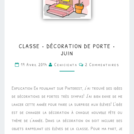
CLASSE
CLASSE • DÉCORATION DE PORTE •
•
JUIN
DÉCORATION
Commentaires
19 Avril 2014
Cenicienta
2 Commentaires
DE
PORTE
•
Explication En fouillant sur Pinterest, j’ai trouvé des idées
JUIN
de décorations de portes très sympas! J’ai bien envie de me
lancer cette année pour faire la surprise aux élèves! L’idée
est de changer la décoration à chaque nouvelle fête ou
thème de l’année. Dans la décoration on doit inclure des
objets rappelant les élèves de la classe. Pour ma part, je