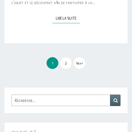
l’objet et le découpent afin de participer à la…
LIRE LA SUITE
LIRE LA SUITE
Pagination
des
2
Next
1
publications
Rechercher :
Reche