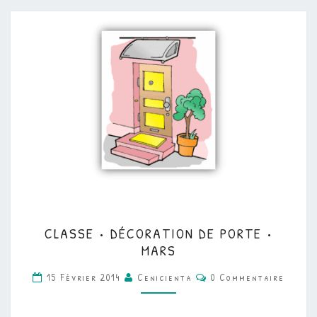
CLASSE
CLASSE • DÉCORATION DE PORTE •
•
MARS
DÉCORATION
Commentaires
15 Février 2014
Cenicienta
0 Commentaire
DE
PORTE
•