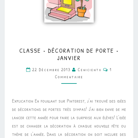
CLASSE
CLASSE • DÉCORATION DE PORTE •
•
JANVIER
DÉCORATION
Commentaire
22 Décembre 2013
Cenicienta
1
DE
Commentaire
PORTE
•
JANVIER
Explication En fouillant sur Pinterest, j’ai trouvé des idées
de décorations de portes très sympas! J’ai bien envie de me
lancer cette année pour faire la surprise aux élèves! L’idée
est de changer la décoration à chaque nouvelle fête ou
thème de l’année. Dans la décoration on doit inclure des