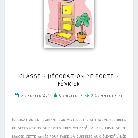
CLASSE
CLASSE • DÉCORATION DE PORTE •
•
FÉVRIER
DÉCORATION
Commentaires
3 Janvier 2014
Cenicienta
0 Commentaire
DE
PORTE
•
Explication En fouillant sur Pinterest, j’ai trouvé des idées
FÉVRIER
de décorations de portes très sympas! J’ai bien envie de me
lancer cette année pour faire la surprise aux élèves! L’idée