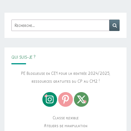
Rechercher :
Reche
QUI SUIS-JE ?
PE Blogueuse en CE1 pour la rentrée 2024/2025,
ressources gratuites du CP au CM2 !
Classe flexible
Ateliers de manipulation