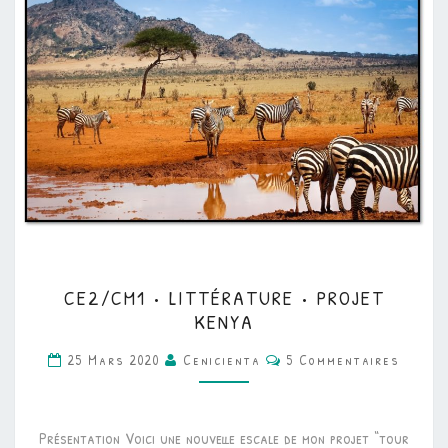
CE2/CM1
CE2/CM1 • LITTÉRATURE • PROJET
•
KENYA
LITTÉRATURE
Commentaires
25 Mars 2020
Cenicienta
5 Commentaires
•
PROJET
KENYA
Présentation Voici une nouvelle escale de mon projet “tour