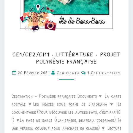
CE1/CE2/CM1
CE1/CE2/CM1 • LITTÉRATURE • PROJET
•
POLYNÉSIE FRANÇAISE
LITTÉRATURE
Commentaires
20 Février 2024
Cenicienta
9 Commentaires
•
PROJET
POLYNÉSIE
Destination – Polynésie française Documents ♥ La carte
FRANÇAISE
postale ♥Les indices sous forme de diaporama ♥ Le
documentaire (Pour découvrir les autres pays, c’est par ICI
!) ♥La page de garde (planisphère, drapeau, coloriage) (+
une version couleur pour affichage en classe) ♥ Lecture