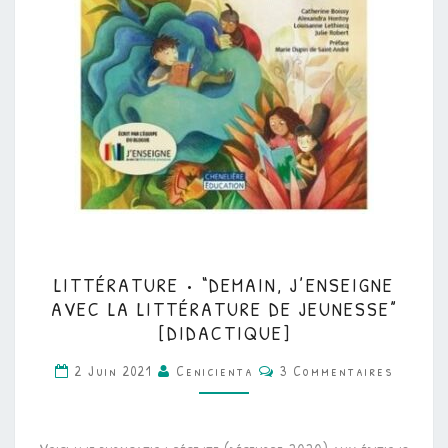
LITTÉRATURE
LITTÉRATURE • “DEMAIN, J’ENSEIGNE
•
AVEC LA LITTÉRATURE DE JEUNESSE”
“DEMAIN,
[DIDACTIQUE]
J’ENSEIGNE
Commentaires
2 Juin 2021
Cenicienta
3 Commentaires
AVEC
LA
LITTÉRATURE