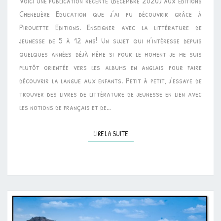
Voici une publication récente (décembre 2020) aux éditions
DE
Chenelière Education que j’ai pu découvrir grâce à
JEUNESSE”
Pirouette Editions. Enseigner avec la littérature de
[DIDACTIQUE]
jeunesse de 5 à 12 ans! Un sujet qui m’intéresse depuis
quelques années déjà même si pour le moment je me suis
plutôt orientée vers les albums en anglais pour faire
découvrir la langue aux enfants. Petit à petit, j’essaye de
trouver des livres de littérature de jeunesse en lien avec
les notions de français et de…
LIRE LA SUITE
LIRE LA SUITE