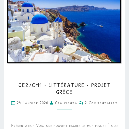
CE2/CM1
CE2/CM1 • LITTÉRATURE • PROJET
•
GRÈCE
LITTÉRATURE
Commentaires
24 Janvier 2020
Cenicienta
2 Commentaires
•
PROJET
GRÈCE
Présentation Voici une nouvelle escale de mon projet “tour