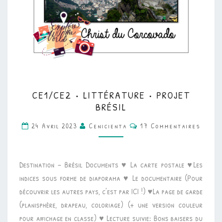
CE1/CE2
CE1/CE2 • LITTÉRATURE • PROJET
•
BRÉSIL
LITTÉRATURE
Commentaires
24 Avril 2023
Cenicienta
17 Commentaires
•
PROJET
BRÉSIL
Destination – Brésil Documents ♥ La carte postale ♥Les
indices sous forme de diaporama ♥ Le documentaire (Pour
découvrir les autres pays, c’est par ICI !) ♥La page de garde
(planisphère, drapeau, coloriage) (+ une version couleur
pour affichage en classe) ♥ Lecture suivie: Bons baisers du