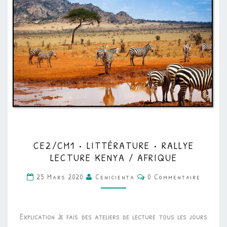
CE2/CM1
CE2/CM1 • LITTÉRATURE • RALLYE
•
LECTURE KENYA / AFRIQUE
LITTÉRATURE
Commentaires
25 Mars 2020
Cenicienta
0 Commentaire
•
RALLYE
LECTURE
Explication Je fais des ateliers de lecture tous les jours
KENYA