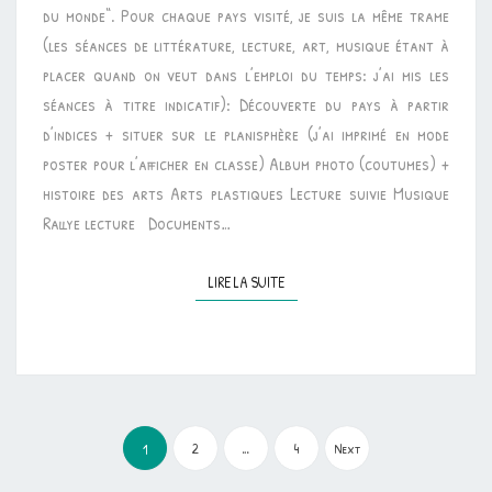
du monde“. Pour chaque pays visité, je suis la même trame
(les séances de littérature, lecture, art, musique étant à
placer quand on veut dans l’emploi du temps: j’ai mis les
séances à titre indicatif): Découverte du pays à partir
d’indices + situer sur le planisphère (j’ai imprimé en mode
poster pour l’afficher en classe) Album photo (coutumes) +
histoire des arts Arts plastiques Lecture suivie Musique
Rallye lecture Documents…
LIRE LA SUITE
LIRE LA SUITE
Pagination
des
2
…
4
Next
1
publications