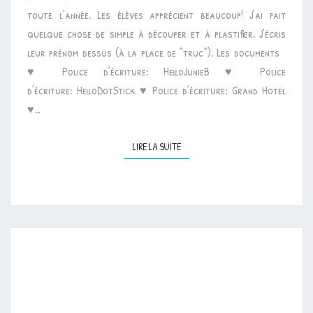
MARQUE-
toute l’année. Les élèves apprécient beaucoup! J’ai fait
PAGE
quelque chose de simple à découper et à plastifier. J’écris
leur prénom dessus (à la place de “truc”). Les documents
♥ Police d’écriture: HelloJunieB ♥ Police
d’écriture: HelloDotStick ♥ Police d’écriture: Grand Hotel
♥…
LIRE LA SUITE
LIRE LA SUITE