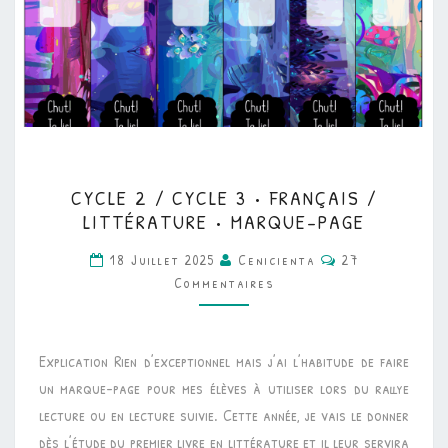
CYCLE
CYCLE 2 / CYCLE 3 • FRANÇAIS /
2
LITTÉRATURE • MARQUE-PAGE
/
Commentaires
18 Juillet 2025
Cenicienta
27
CYCLE
Commentaires
3
•
FRANÇAIS
Explication Rien d’exceptionnel mais j’ai l’habitude de faire
/
un marque-page pour mes élèves à utiliser lors du rallye
LITTÉRATURE
lecture ou en lecture suivie. Cette année, je vais le donner
•
dès l’étude du premier livre en littérature et il leur servira