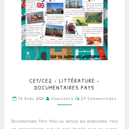
CE1/CE2
CE1/CE2 • LITTÉRATURE •
•
DOCUMENTAIRES PAYS
LITTÉRATURE
Commentaires
13 Avril 2024
Cenicienta
27 Commentaires
•
DOCUMENTAIRES
PAYS
Documentaires Pays Voici un article qui regroupera tous
les documentaires sur les pays étudiés dans ma classe.