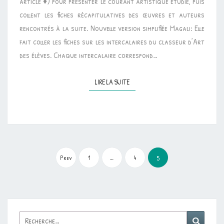
article ♦) pour présenter le courant artistique étudié, puis
collent les fiches récapitulatives des œuvres et auteurs
rencontrés à la suite. Nouvelle version simplifiée Magali: Elle
fait coller les fiches sur les intercalaires du classeur d’Art
des élèves. Chaque intercalaire correspond…
LIRE LA SUITE
LIRE LA SUITE
Pagination
des
Prev
1
…
4
5
publications
Rechercher :
Reche