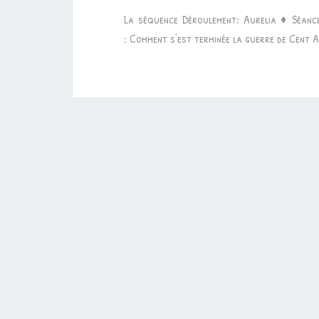
La séquence Déroulement: Aurelia ♦ Séance
: Comment s’est terminée la guerre de Cent A