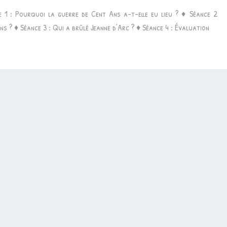
 1 : Pourquoi la guerre de Cent Ans a-t-elle eu lieu ? ♦ Séance 2
LA
ns ? ♦ Séance 3 : Qui a brûlé Jeanne d’Arc ? ♦ Séance 4 : Évaluation
GUERRE
DE
100
ANS