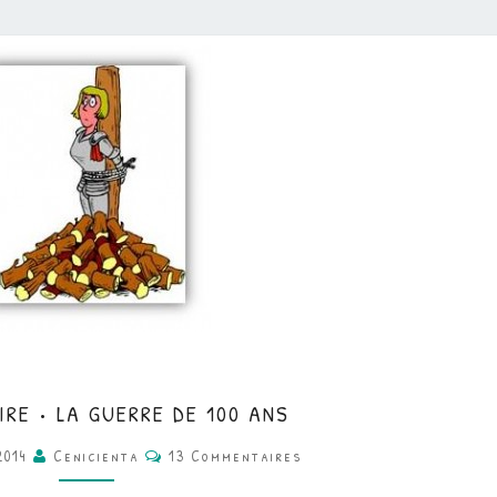
CM
IRE • LA GUERRE DE 100 ANS
•
Commentaires
2014
Cenicienta
13 Commentaires
HISTOIRE
•