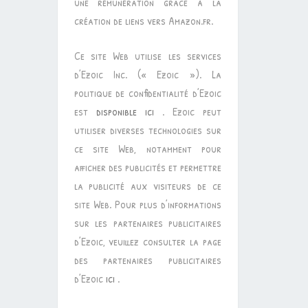
une rémunération grâce à la
création de liens vers Amazon.fr.
Ce site Web utilise les services
d’Ezoic Inc. (« Ezoic »). La
politique de confidentialité d’Ezoic
est
disponible ici
. Ezoic peut
utiliser diverses technologies sur
ce site Web, notamment pour
afficher des publicités et permettre
la publicité aux visiteurs de ce
site Web. Pour plus d’informations
sur les partenaires publicitaires
d’Ezoic, veuillez consulter la page
des partenaires publicitaires
d’Ezoic
ici
.