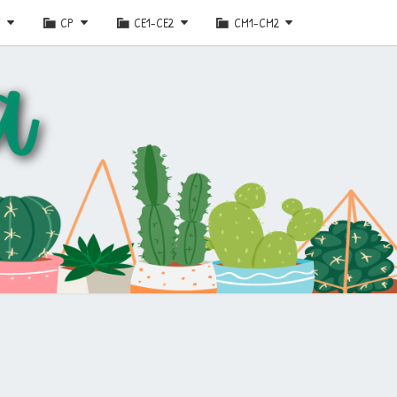
E
CP
CE1-CE2
CM1-CM2