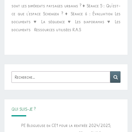
sont les différents paysages urbains ? ♦ Séance 5 : Qu’est-
ET
ce que l’espace Schengen ? ♦ Séance 6 : Évaluation Les
EN
documents ♥ La séquence ♥ Les diaporamas ♥ Les
EUROPE
documents Ressources utilisées R.A.S
Rechercher :
Reche
QUI SUIS-JE ?
PE Blogueuse en CE1 pour la rentrée 2024/2025,