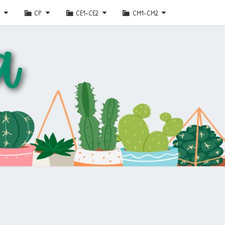
E
CP
CE1-CE2
CM1-CM2