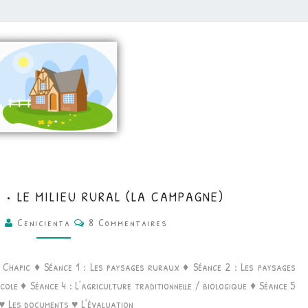
CE2
 • LE MILIEU RURAL (LA CAMPAGNE)
•
Commentaires
1
Cenicienta
8 Commentaires
GÉOGRAPHIE
•
e Chapic ♦ Séance 1 : Les paysages ruraux ♦ Séance 2 : Les paysages
LE
cole ♦ Séance 4 : L’agriculture traditionnelle / biologique ♦ Séance 5
MILIEU
♥ Les documents ♥ L’évaluation