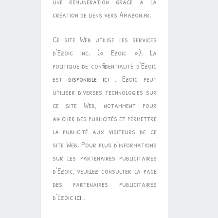
une rémunération grâce à la
création de liens vers Amazon.fr.
Ce site Web utilise les services
d’Ezoic Inc. (« Ezoic »). La
politique de confidentialité d’Ezoic
est
disponible ici
. Ezoic peut
utiliser diverses technologies sur
ce site Web, notamment pour
afficher des publicités et permettre
la publicité aux visiteurs de ce
site Web. Pour plus d’informations
sur les partenaires publicitaires
d’Ezoic, veuillez consulter la page
des partenaires publicitaires
d’Ezoic
ici
.