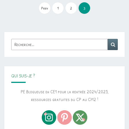
Pagination
des
Prev
1
2
3
publications
Rechercher :
Reche
QUI SUIS-JE ?
PE Blogueuse en CE1 pour la rentrée 2024/2025,
ressources gratuites du CP au CM2 !