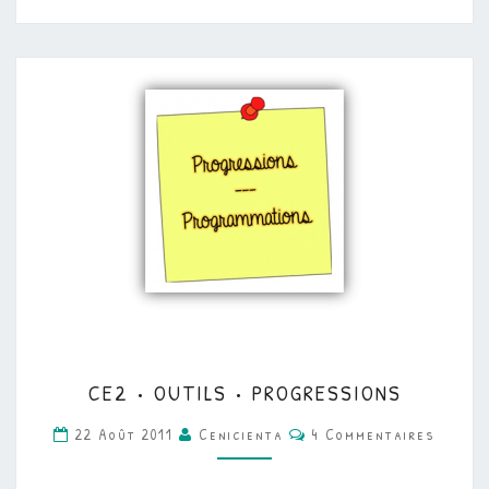
CE2
CE2 • OUTILS • PROGRESSIONS
•
Commentaires
OUTILS
22 Août 2011
Cenicienta
4 Commentaires
•