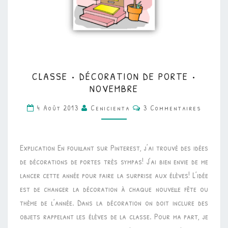
CLASSE
CLASSE • DÉCORATION DE PORTE •
•
NOVEMBRE
DÉCORATION
Commentaires
4 Août 2013
Cenicienta
3 Commentaires
DE
PORTE
•
Explication En fouillant sur Pinterest, j’ai trouvé des idées
NOVEMBRE
de décorations de portes très sympas! J’ai bien envie de me
lancer cette année pour faire la surprise aux élèves! L’idée
est de changer la décoration à chaque nouvelle fête ou
thème de l’année. Dans la décoration on doit inclure des
objets rappelant les élèves de la classe. Pour ma part, je