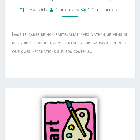
ARTS
Commentaires
5 Mai 2012
Cenicienta
1 Commentaire
•
“PRATIQUES
ARTISTIQUES
Dans le cadre de mon partenariat avec Nathan, je viens de
ET
recevoir ce manuel qui me tentait depuis sa parution. Voici
HISTOIRE
quelques informations sur son contenu…
DES
ARTS,
CYCLE
3,
NATHAN”
[MANUEL]