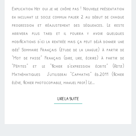
PROGRESSIONS
Explication Hey oui je ne chôme pas ! Nouvelle présentation
en incluant le socle commun palier 2 au début de chaque
progression et réajustement des séquences. Le reste
arrivera plus tard et il pourra y avoir quelques
modifications d’ici la rentrée mais ça peut déjà donner une
idée! Sommaire Français (étude de la langue) à partir de
“Mot de passe” Français (dire, lire, écrire) à partir de
“Pépites” et le “fichier d’expression écrite” (Retz)
Mathématiques J’utiliserai “Capmaths” éd.2011 (fichier
élève, fichier photocopiable, manuel prof) Le…
LIRE LA SUITE
LIRE LA SUITE