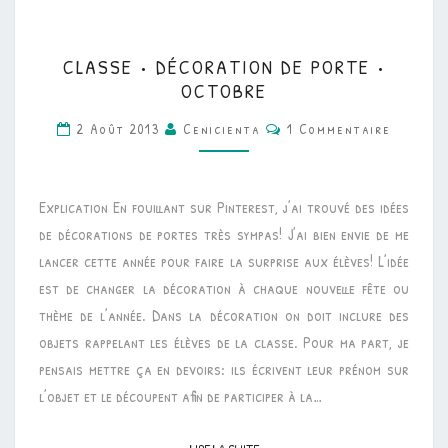
CLASSE
CLASSE • DÉCORATION DE PORTE •
•
OCTOBRE
DÉCORATION
Commentaires
2 Août 2013
Cenicienta
1 Commentaire
DE
PORTE
•
Explication En fouillant sur Pinterest, j’ai trouvé des idées
OCTOBRE
de décorations de portes très sympas! J’ai bien envie de me
lancer cette année pour faire la surprise aux élèves! L’idée
est de changer la décoration à chaque nouvelle fête ou
thème de l’année. Dans la décoration on doit inclure des
objets rappelant les élèves de la classe. Pour ma part, je
pensais mettre ça en devoirs: ils écrivent leur prénom sur
l’objet et le découpent afin de participer à la…