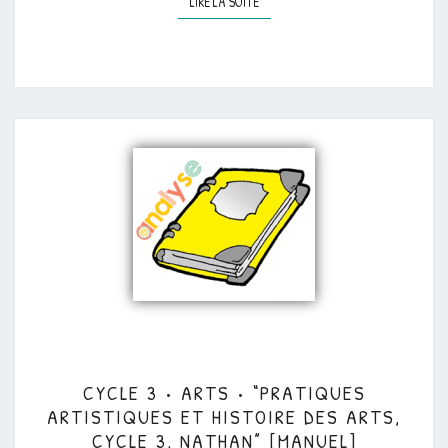
LIRE LA SUITE
LIRE LA SUITE
CYCLE
CYCLE 3 • ARTS • “PRATIQUES
3
ARTISTIQUES ET HISTOIRE DES ARTS,
•
CYCLE 3, NATHAN” [MANUEL]