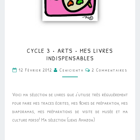
CYCLE
CYCLE 3 • ARTS • MES LIVRES
3
INDISPENSABLES
•
Commentaires
12 Février 2012
Cenicienta
2 Commentaires
ARTS
•
MES
Voici ma sélection de livres que j’utilise très régulièrement
LIVRES
pour faire mes traces écrites, mes fiches de préparation, mes
INDISPENSABLES
diaporamas, mes préparations de visite de musée et ma
culture perso! Ma sélection (liens Amazon)