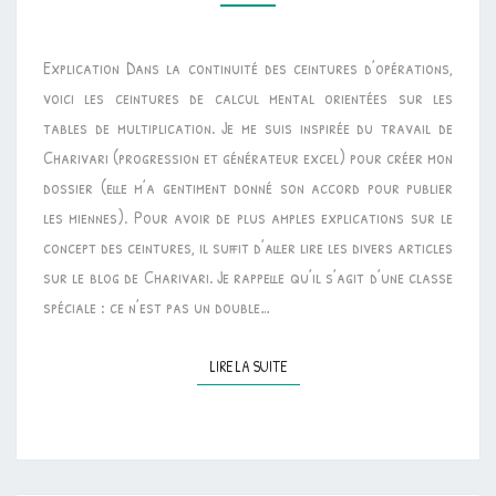
DE
COMPÉTENCES
Explication Dans la continuité des ceintures d’opérations,
–
voici les ceintures de calcul mental orientées sur les
TABLES
tables de multiplication. Je me suis inspirée du travail de
DE
Charivari (progression et générateur excel) pour créer mon
MULTIPLICATION
dossier (elle m’a gentiment donné son accord pour publier
les miennes). Pour avoir de plus amples explications sur le
concept des ceintures, il suffit d’aller lire les divers articles
sur le blog de Charivari. Je rappelle qu’il s’agit d’une classe
spéciale : ce n’est pas un double…
LIRE LA SUITE
LIRE LA SUITE