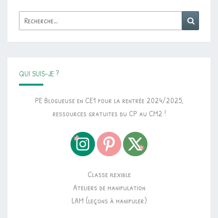
Rechercher :
Reche
QUI SUIS-JE ?
PE Blogueuse en CE1 pour la rentrée 2024/2025,
ressources gratuites du CP au CM2 !
Classe flexible
Ateliers de manipulation
LAM (leçons à manipuler)