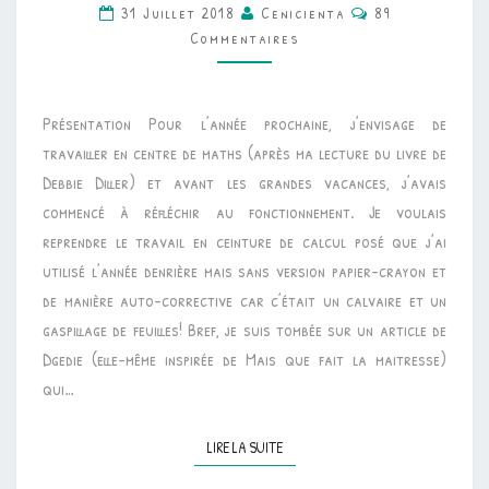
Commentaires
31 Juillet 2018
Cenicienta
89
•
Commentaires
CEINTURES
DE
CALCUL
Présentation Pour l’année prochaine, j’envisage de
POSÉ
travailler en centre de maths (après ma lecture du livre de
Debbie Diller) et avant les grandes vacances, j’avais
commencé à réfléchir au fonctionnement. Je voulais
reprendre le travail en ceinture de calcul posé que j’ai
utilisé l’année denrière mais sans version papier-crayon et
de manière auto-corrective car c’était un calvaire et un
gaspillage de feuilles! Bref, je suis tombée sur un article de
Dgedie (elle-même inspirée de Mais que fait la maitresse)
qui…
LIRE LA SUITE
LIRE LA SUITE