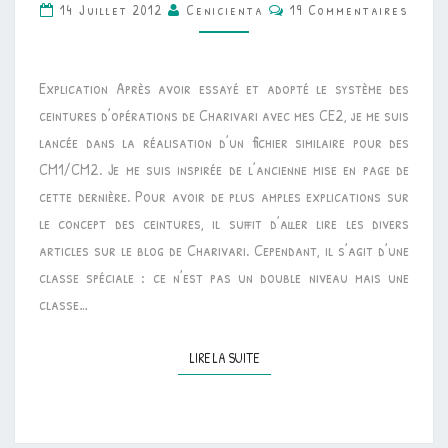
Commentaires
14 Juillet 2012
Cenicienta
19 Commentaires
•
CEINTURES
DE
Explication Après avoir essayé et adopté le système des
COMPÉTENCES
ceintures d’opérations de Charivari avec mes CE2, je me suis
–
lancée dans la réalisation d’un fichier similaire pour des
OPÉRATIONS
CM1/CM2. Je me suis inspirée de l’ancienne mise en page de
cette dernière. Pour avoir de plus amples explications sur
le concept des ceintures, il suffit d’aller lire les divers
articles sur le blog de Charivari. Cependant, il s’agit d’une
classe spéciale : ce n’est pas un double niveau mais une
classe…
LIRE LA SUITE
LIRE LA SUITE