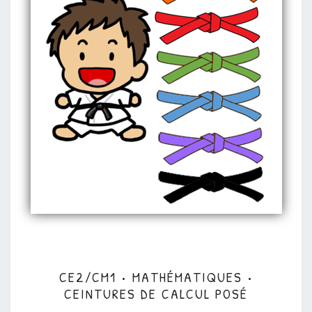
CE2/CM1
CE2/CM1 • MATHÉMATIQUES •
•
CEINTURES DE CALCUL POSÉ
MATHÉMATIQUES