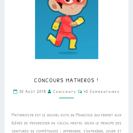
CONCOURS
CONCOURS MATHEROS !
MATHEROS
Commentaires
!
30 Août 2018
Cenicienta
40 Commentaires
Matheros.fr est le nouvel outil de Monecole qui permet aux
élèves de progresser en calcul mental selon le principe des
ceintures de compétences : apprendre, s’entraîner, jouer et