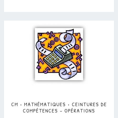
CM
CM • MATHÉMATIQUES • CEINTURES DE
•
COMPÉTENCES – OPÉRATIONS
MATHÉMATIQUES