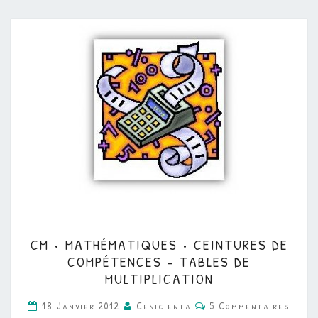
CM
CM • MATHÉMATIQUES • CEINTURES DE
•
COMPÉTENCES – TABLES DE
MATHÉMATIQUES
MULTIPLICATION
•
Commentaires
18 Janvier 2012
Cenicienta
5 Commentaires
CEINTURES