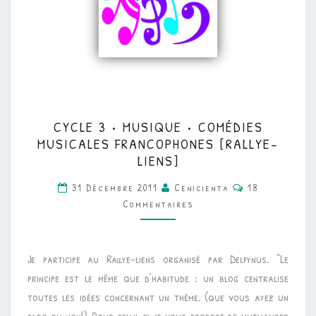
CYCLE
CYCLE 3 • MUSIQUE • COMÉDIES
3
MUSICALES FRANCOPHONES [RALLYE-
•
LIENS]
MUSIQUE
Commentaires
31 Décembre 2011
Cenicienta
18
•
Commentaires
COMÉDIES
MUSICALES
FRANCOPHONES
Je participe au Rallye-liens organisé par Delfynus. “Le
[RALLYE-
principe est le même que d’habitude : un blog centralise
LIENS]
toutes les idées concernant un thème. (que vous ayez un