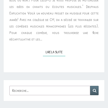
blog ou non!) Pour celui-ci je vous propose de mutualiser
les idées en chants ou écoutes musicales.” Delfynus
Explication Voilà un nouveau projet en musique pour cette
année! Avec ma collègue de CM, on a décidé de travailler sur
les comédies musicales francophones (les plus récentes).
Pour chaque comédie, vous trouverez une fiche
récapitulative et les…
LIRE LA SUITE
LIRE LA SUITE
Rechercher :
Reche