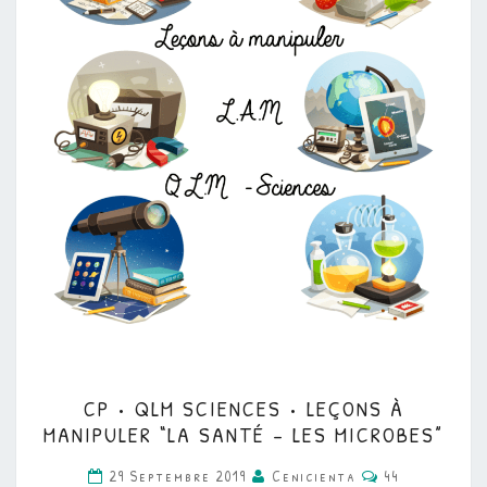
CP
CP • QLM SCIENCES • LEÇONS À
•
MANIPULER “LA SANTÉ – LES MICROBES”
QLM
Commentaire
29 Septembre 2019
Cenicienta
44
SCIENCES