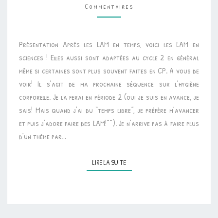
Commentaires
•
LEÇONS
À
Présentation Après les LAM en temps, voici les LAM en
MANIPULER
sciences ! Elles aussi sont adaptées au cycle 2 en général
“LA
même si certaines sont plus souvent faites en CP. A vous de
SANTÉ
voir! Il s’agit de ma prochaine séquence sur l’hygiène
–
corporelle. Je la ferai en période 2 (oui je suis en avance, je
LES
sais! Mais quand j’ai du “temps libre”, je préfère m’avancer
MICROBES”
et puis j’adore faire des LAM!^^). Je n’arrive pas à faire plus
d’un thème par…
LIRE LA SUITE
LIRE LA SUITE