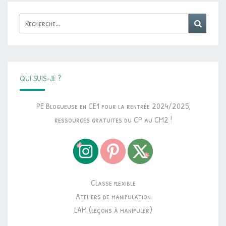
Rechercher :
Reche
QUI SUIS-JE ?
PE Blogueuse en CE1 pour la rentrée 2024/2025,
ressources gratuites du CP au CM2 !
Classe flexible
Ateliers de manipulation
LAM (leçons à manipuler)