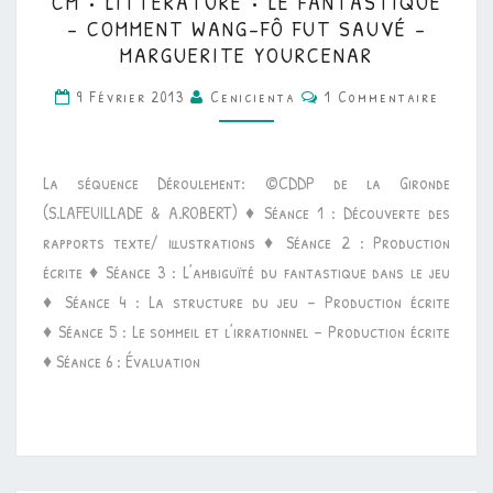
CM • LITTÉRATURE • LE FANTASTIQUE
•
– COMMENT WANG-FÔ FUT SAUVÉ –
LITTÉRATURE
MARGUERITE YOURCENAR
•
Commentaires
9 Février 2013
Cenicienta
1 Commentaire
LE
FANTASTIQUE
–
La séquence Déroulement: ©CDDP de la Gironde
COMMENT
(S.LAFEUILLADE & A.ROBERT) ♦ Séance 1 : Découverte des
WANG-
rapports texte/ illustrations ♦ Séance 2 : Production
FÔ
écrite ♦ Séance 3 : L’ambiguïté du fantastique dans le jeu
FUT
♦ Séance 4 : La structure du jeu – Production écrite
SAUVÉ
♦ Séance 5 : Le sommeil et l’irrationnel – Production écrite
–
♦ Séance 6 : Évaluation
MARGUERITE
YOURCENAR