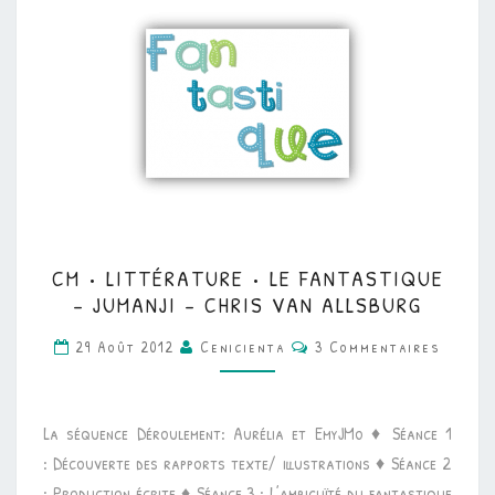
CM
CM • LITTÉRATURE • LE FANTASTIQUE
•
– JUMANJI – CHRIS VAN ALLSBURG
LITTÉRATURE
Commentaires
29 Août 2012
Cenicienta
3 Commentaires
•
LE
FANTASTIQUE
La séquence Déroulement: Aurélia et EmyJMo ♦ Séance 1
–
: Découverte des rapports texte/ illustrations ♦ Séance 2
JUMANJI
: Production écrite ♦ Séance 3 : L’ambiguïté du fantastique