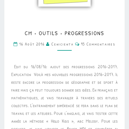
CM
CM • OUTILS • PROGRESSIONS
•
Commentaires
OUTILS
16 Août 2016
Cenicienta
95 Commentaires
•
PROGRESSIONS
Edit du 16/08/16: ajout des progressions 2016-2017.
Explication Voilà mes nouvelles progressions 2016-2017. Il
reste encore la progression de géographie et de sport à
faire mais ça peut toujours donner des idées. En français et
mathématiques, je vais travailler à travers des rituels
collectifs. L’entrainement différencié se fera dans le plan de
travail et les ateliers. Pour l’anglais, je vais tester cette
année la méthode « Hello Kids », abc Melody. Pour les
sciences, je vais utiliser le fichier MDI et compléter si