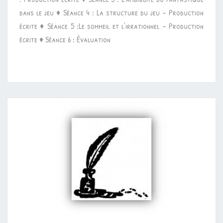
–
dans le jeu ♦ Séance 4 : La structure du jeu – Production
CHRIS
écrite ♦ Séance 5 :Le sommeil et l’irrationnel – Production
VAN
écrite ♦ Séance 6 : Évaluation
ALLSBURG