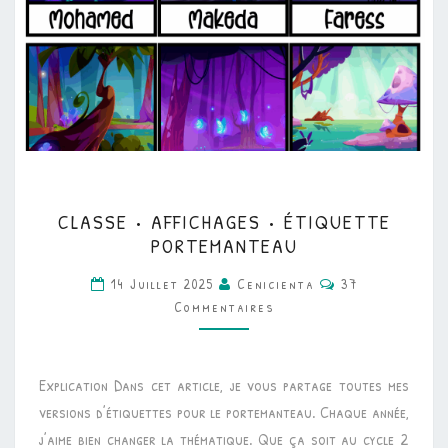
CLASSE
CLASSE • AFFICHAGES • ÉTIQUETTE
•
PORTEMANTEAU
AFFICHAGES
Commentaires
14 Juillet 2025
Cenicienta
37
•
Commentaires
ÉTIQUETTE
PORTEMANTEAU
Explication Dans cet article, je vous partage toutes mes
versions d’étiquettes pour le portemanteau. Chaque année,
j’aime bien changer la thématique. Que ça soit au cycle 2