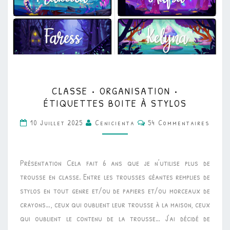
CLASSE
CLASSE • ORGANISATION •
•
ÉTIQUETTES BOITE À STYLOS
ORGANISATION
Commentaires
10 Juillet 2025
Cenicienta
54 Commentaires
•
ÉTIQUETTES
BOITE
Présentation Cela fait 6 ans que je n’utilise plus de
À
trousse en classe. Entre les trousses géantes remplies de
STYLOS
stylos en tout genre et/ou de papiers et/ou morceaux de
crayons…, ceux qui oublient leur trousse à la maison, ceux
qui oublient le contenu de la trousse… J’ai décidé de