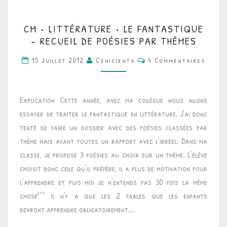
CM
CM • LITTÉRATURE • LE FANTASTIQUE
•
– RECUEIL DE POÉSIES PAR THÈMES
LITTÉRATURE
Commentaires
15 Juillet 2012
Cenicienta
4 Commentaires
•
LE
FANTASTIQUE
Explication Cette année, avec ma collègue nous allons
–
essayer de traiter le fantastique en littérature. J’ai donc
RECUEIL
tenté de faire un dossier avec des poésies classées par
DE
thème mais ayant toutes un rapport avec l’irréel. Dans ma
POÉSIES
classe, je propose 3 poésies au choix sur un thème. L’élève
PAR
choisit donc celle qu’il préfère, il a plus de motivation pour
THÈMES
l’apprendre et puis moi je n’entends pas 30 fois la même
chose!^^ Il n’y a que les 2 fables que les enfants
devront apprendre obligatoirement….