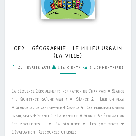
CE2
CE2 • GÉOGRAPHIE • LE MILIEU URBAIN
•
(LA VILLE)
GÉOGRAPHIE
Commentaires
23 Février 2011
Cenicienta
8 Commentaires
•
LE
MILIEU
La séquence Déroulement: Inspiration de Charivari ♦ Séance
URBAIN
1 : Qu’est-ce qu’une ville ? ♦ Séance 2 : Lire un plan
(LA
♦ Séance 3 : Le centre-ville ♦ Séance 4 : Les principales villes
VILLE)
françaises ♦ Séance 5 : La banlieue ♦ Séance 6 : Évaluation
Les documents ♥ La séquence ♥ Les documents ♥
L’évaluation Ressources utilisées