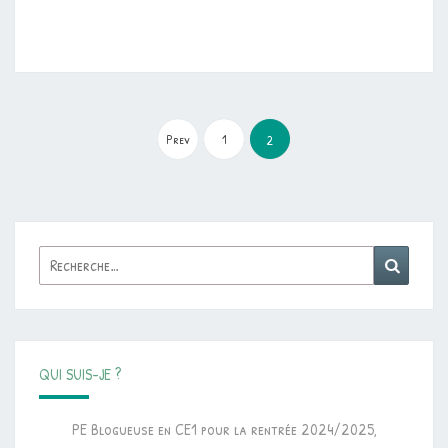
Pagination
des
Prev
1
2
publications
Rechercher :
Reche
QUI SUIS-JE ?
PE Blogueuse en CE1 pour la rentrée 2024/2025,