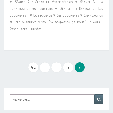
♦ Séance 2 : César et Vercingétorix ♦ Séance 3 : La
romanisation du territoire ♦ Séance 4 : Évaluation Les
documents ♥ La séquence ♥ Les documents ♥ L’évaluation
♥ Prolongement vidéo: “la fondation de Rome” HolaOla
Ressources utilisées
Pagination
des
Prev
1
…
4
5
publications
Rechercher :
Reche