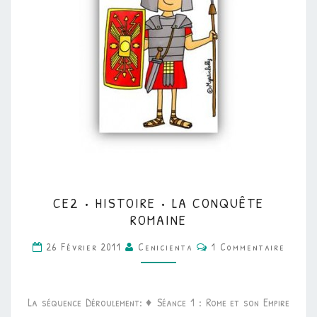
CE2
CE2 • HISTOIRE • LA CONQUÊTE
•
ROMAINE
HISTOIRE
Commentaires
26 Février 2011
Cenicienta
1 Commentaire
•
LA
CONQUÊTE
La séquence Déroulement: ♦ Séance 1 : Rome et son Empire
ROMAINE