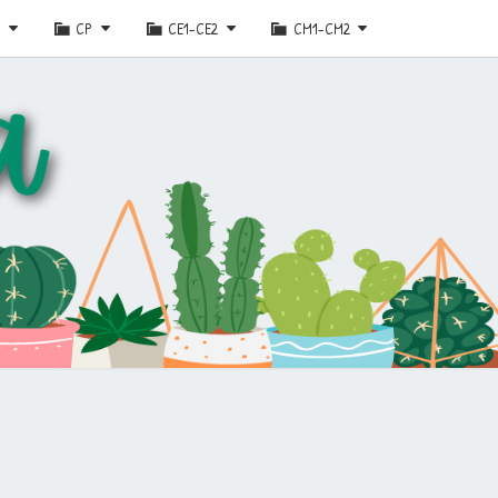
E
CP
CE1-CE2
CM1-CM2