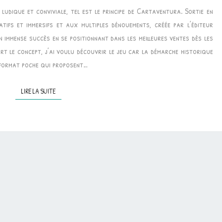
ludique et conviviale, tel est le principe de Cartaventura. Sortie en
HISTOIRE
tifs et immersifs et aux multiples dénouements, créée par l’éditeur
•
n immense succès en se positionnant dans les meilleures ventes dès les
CARTAVENTURA
rt le concept, j’ai voulu découvrir le jeu car la démarche historique
au format poche qui proposent…
LIRE LA SUITE
LIRE LA SUITE