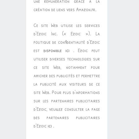
une rémunération grâce à la
création de liens vers Amazon.fr.
Ce site Web utilise les services
d’Ezoic Inc. (« Ezoic »). La
politique de confidentialité d’Ezoic
est
disponible ici
. Ezoic peut
utiliser diverses technologies sur
ce site Web, notamment pour
afficher des publicités et permettre
la publicité aux visiteurs de ce
site Web. Pour plus d’informations
sur les partenaires publicitaires
d’Ezoic, veuillez consulter la page
des partenaires publicitaires
d’Ezoic
ici
.