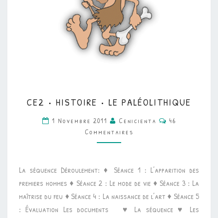
CE2
CE2 • HISTOIRE • LE PALÉOLITHIQUE
•
Commentaires
HISTOIRE
1 Novembre 2011
Cenicienta
46
Commentaires
•
LE
PALÉOLITHIQUE
La séquence Déroulement: ♦ Séance 1 : L’apparition des
premiers hommes ♦ Séance 2 : Le mode de vie ♦ Séance 3 : La
maîtrise du feu ♦ Séance 4 : La naissance de l’art ♦ Séance 5
: Évaluation Les documents ♥ La séquence ♥ Les