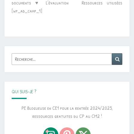
documents ♥ L’évaluation Ressources utilisées
[wp_ad_camp_1]
Rechercher :
Reche
QUI SUIS-JE ?
PE Blogueuse en CE1 pour la rentrée 2024/2025,
ressources gratuites du CP au CM2 !