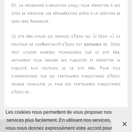
EU, un programme d’affiliation conçu pour permettre à des
sites de percevoir une rémunération grâce à la création de
liens vers Amazon.fr.
Ce site Web utilise les services d’Ezoic Inc. (« Ezoic »). La
politique de confidentialité d’Ezoic est
disponible ici
. Ezoic
peut utiliser diverses technologies sur ce site Web,
notamment pour afficher des publicités et permettre la
publicité aux visiteurs de ce site Web. Pour plus
d’informations sur les partenaires publicitaires d’Ezoic,
veuillez consulter la page des partenaires publicitaires
d’Ezoic
ici
.
Les cookies nous permettent de vous proposer nos
services plus facilement. En utilisant nos services,
© 2026
|
Fièrement propulsé par
WordPress
|
Thème :
vous nous donnez expressément votre accord pour