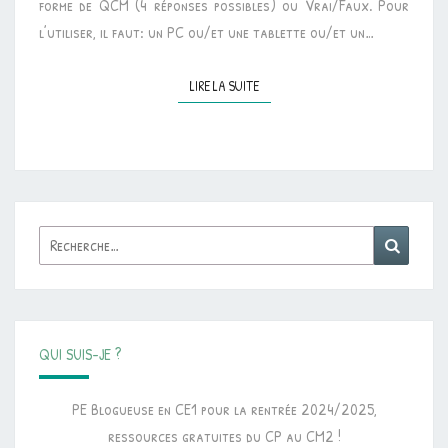
forme de QCM (4 réponses possibles) ou Vrai/Faux. Pour
l’utiliser, il faut: un PC ou/et une tablette ou/et un…
LIRE LA SUITE
LIRE LA SUITE
Rechercher :
Reche
QUI SUIS-JE ?
PE Blogueuse en CE1 pour la rentrée 2024/2025,
ressources gratuites du CP au CM2 !