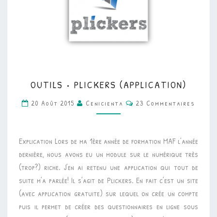
OUTILS
OUTILS • PLICKERS (APPLICATION)
•
Commentaires
PLICKERS
20 Août 2015
Cenicienta
23 Commentaires
(APPLICATION)
Explication Lors de ma 1ère année de formation MAF l’année
dernière, nous avons eu un module sur le numérique très
(trop?) riche. J’en ai retenu une application qui tout de
suite m’a parlée! Il s’agit de Plickers. En fait c’est un site
(avec application gratuite) sur lequel on crée un compte
puis il permet de créer des questionnaires en ligne sous