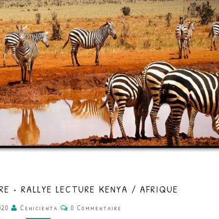
CE2/CM1
RE • RALLYE LECTURE KENYA / AFRIQUE
•
Commentaires
020
Cenicienta
0 Commentaire
LITTÉRATURE