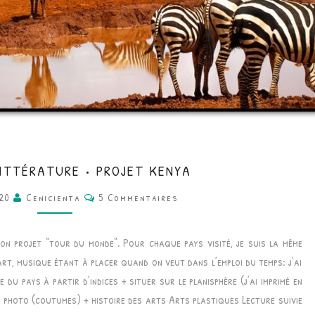
CE2/CM1
LITTÉRATURE • PROJET KENYA
•
Commentaires
020
Cenicienta
5 Commentaires
LITTÉRATURE
•
mon projet “tour du monde“. Pour chaque pays visité, je suis la même
PROJET
art, musique étant à placer quand on veut dans l’emploi du temps: j’ai
KENYA
e du pays à partir d’indices + situer sur le planisphère (j’ai imprimé en
m photo (coutumes) + histoire des arts Arts plastiques Lecture suivie