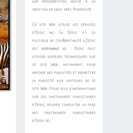
une rémunération grâce à la
création de liens vers Amazon.fr.
Ce site Web utilise les services
d’Ezoic Inc. (« Ezoic »). La
politique de confidentialité d’Ezoic
est
disponible ici
. Ezoic peut
utiliser diverses technologies sur
ce site Web, notamment pour
afficher des publicités et permettre
la publicité aux visiteurs de ce
site Web. Pour plus d’informations
sur les partenaires publicitaires
d’Ezoic, veuillez consulter la page
des partenaires publicitaires
d’Ezoic
ici
.