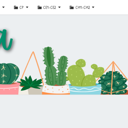
E
CP
CE1-CE2
CM1-CM2