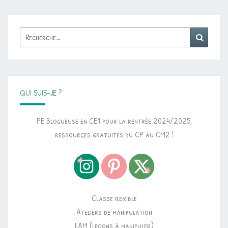
Rechercher :
Reche
QUI SUIS-JE ?
PE Blogueuse en CE1 pour la rentrée 2024/2025,
ressources gratuites du CP au CM2 !
Classe flexible
Ateliers de manipulation
LAM (leçons à manipuler)