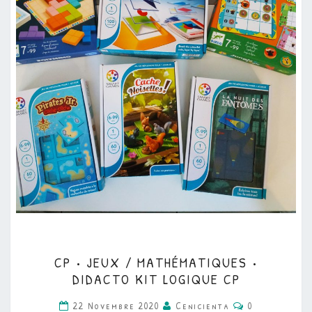
CP
CP • JEUX / MATHÉMATIQUES •
•
DIDACTO KIT LOGIQUE CP
JEUX
Commentaire
22 Novembre 2020
Cenicienta
0
/