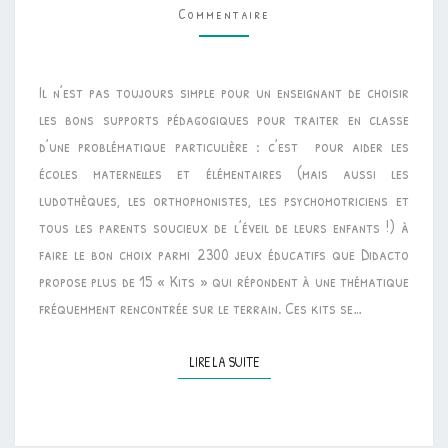
Commentaire
MATHÉMATIQUES
•
DIDACTO
Il n’est pas toujours simple pour un enseignant de choisir
KIT
les bons supports pédagogiques pour traiter en classe
LOGIQUE
d’une problématique particulière : c’est pour aider les
CP
écoles maternelles et élémentaires (mais aussi les
ludothèques, les orthophonistes, les psychomotriciens et
tous les parents soucieux de l’éveil de leurs enfants !) à
faire le bon choix parmi 2300 jeux éducatifs que Didacto
propose plus de 15 « Kits » qui répondent à une thématique
fréquemment rencontrée sur le terrain. Ces kits se…
LIRE LA SUITE
LIRE LA SUITE