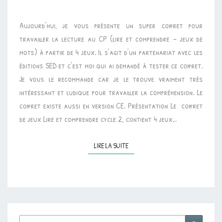
•
Aujourd’hui, je vous présente un super coffret pour
LIRE
travailler la lecture au CP (lire et comprendre – jeux de
ET
mots) à partir de 4 jeux. Il s’agit d’un partenariat avec les
COMPRENDRE
éditions SED et c’est moi qui ai demandé à tester ce coffret.
–
Je vous le recommande car je le trouve vraiment très
JEUX
intéressant et ludique pour travailler la compréhension. Le
DE
coffret existe aussi en version CE. Présentation Le coffret
MOTS
de jeux Lire et comprendre cycle 2, contient 4 jeux…
[SED]
LIRE LA SUITE
LIRE LA SUITE
Rechercher :