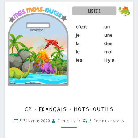
CP
CP • FRANÇAIS • MOTS-OUTILS
•
Commentaires
FRANÇAIS
9 Février 2020
Cenicienta
3 Commentaires
•
MOTS-