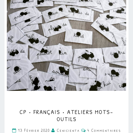
CP
CP • FRANÇAIS • ATELIERS MOTS-
•
OUTILS
FRANÇAIS
Commentaires
13 Février 2020
Cenicienta
4 Commentaires
•