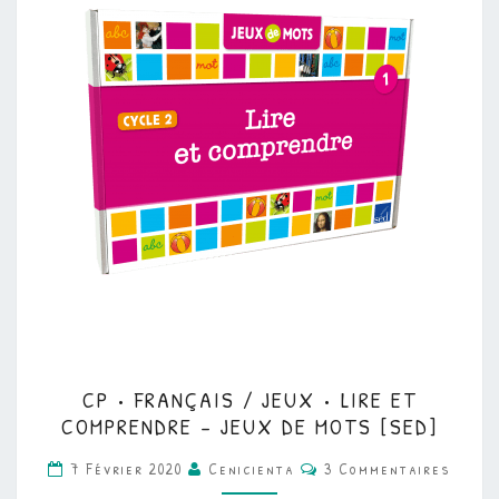
CP
CP • FRANÇAIS / JEUX • LIRE ET
•
COMPRENDRE – JEUX DE MOTS [SED]
FRANÇAIS
Commentaires
7 Février 2020
Cenicienta
3 Commentaires
/
JEUX