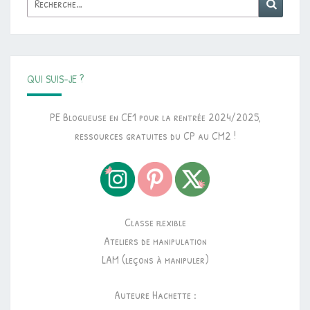
Reche
QUI SUIS-JE ?
PE Blogueuse en CE1 pour la rentrée 2024/2025,
ressources gratuites du CP au CM2 !
Classe flexible
Ateliers de manipulation
LAM (leçons à manipuler)
Auteure Hachette :