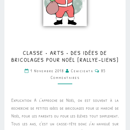
CLASSE
CLASSE • ARTS • DES IDÉES DE
•
BRICOLAGES POUR NOËL [RALLYE-LIENS]
ARTS
Commentaires
1 Novembre 2018
Cenicienta
85
•
Commentaires
DES
IDÉES
DE
Explication A l’approche de Noël, on est souvent à la
BRICOLAGES
recherche de petites idées de bricolages pour le marché de
POUR
Noël, pour les parents ou pour les élèves tout simplement.
NOËL
Tous les ans, c’est un casse-tête donc j’ai navigué sur
[RALLYE-