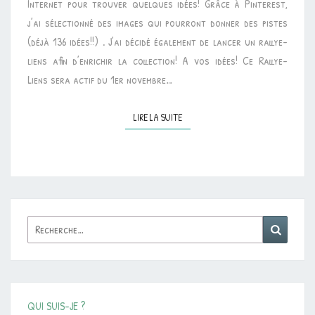
Internet pour trouver quelques idées! Grâce à Pinterest,
LIENS]
j’ai sélectionné des images qui pourront donner des pistes
(déjà 136 idées!!) . J’ai décidé également de lancer un rallye-
liens afin d’enrichir la collection! A vos idées! Ce Rallye-
Liens sera actif du 1er novembre…
LIRE LA SUITE
LIRE LA SUITE
Rechercher :
Reche
QUI SUIS-JE ?