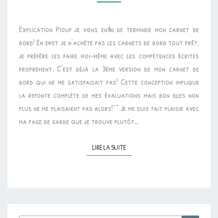
•
CARNET
Explication Piouf je viens enfin de terminer mon carnet de
DE
bord! En effet je n’achète pas les carnets de bord tout prêt,
BORD
je préfère les faire moi-même avec les compétences écrites
proprement. C’est déjà la 3ème version de mon carnet de
bord qui ne me satisfaisait pas! Cette conception implique
la refonte complète de mes évaluations mais bon elles non
plus ne me plaisaient pas alors!^^ Je me suis fait plaisir avec
ma page de garde que je trouve plutôt…
LIRE LA SUITE
LIRE LA SUITE