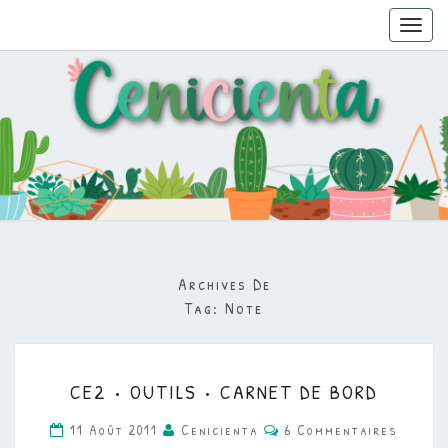
Toggl
navig
Archives De
Tag:
Note
CE2
CE2 • OUTILS • CARNET DE BORD
•
Commentaires
OUTILS
11 Août 2011
Cenicienta
6 Commentaires