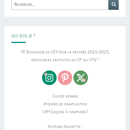
Rechercher :
Reche
QUI SUIS-JE ?
PE Blogueuse en CE1 pour la rentrée 2024/2025,
ressources gratuites du CP au CM2 !
Classe flexible
Ateliers de manipulation
LAM (leçons à manipuler)
Auteure Hachette :