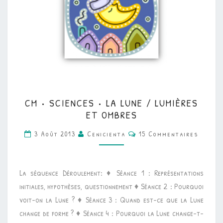
CM
CM • SCIENCES • LA LUNE / LUMIÈRES
•
ET OMBRES
SCIENCES
Commentaires
3 Août 2013
Cenicienta
15 Commentaires
•
LA
LUNE
La séquence Déroulement: ♦ Séance 1 : Représentations
/
initiales, hypothèses, questionnement ♦ Séance 2 : Pourquoi
LUMIÈRES
voit-on la Lune ? ♦ Séance 3 : Quand est-ce que la Lune
ET
change de forme ? ♦ Séance 4 : Pourquoi la Lune change-t-
OMBRES