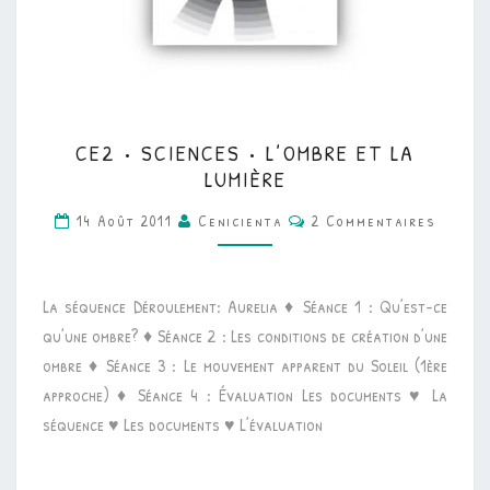
CE2
CE2 • SCIENCES • L’OMBRE ET LA
•
LUMIÈRE
SCIENCES
Commentaires
14 Août 2011
Cenicienta
2 Commentaires
•
L’OMBRE
ET
La séquence Déroulement: Aurelia ♦ Séance 1 : Qu’est-ce
LA
qu’une ombre? ♦ Séance 2 : Les conditions de création d’une
LUMIÈRE
ombre ♦ Séance 3 : Le mouvement apparent du Soleil (1ère
approche) ♦ Séance 4 : Évaluation Les documents ♥ La
séquence ♥ Les documents ♥ L’évaluation