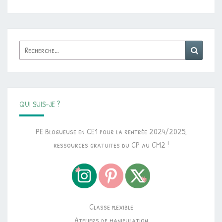
Rechercher :
Reche
QUI SUIS-JE ?
PE Blogueuse en CE1 pour la rentrée 2024/2025,
ressources gratuites du CP au CM2 !
Classe flexible
Ateliers de manipulation