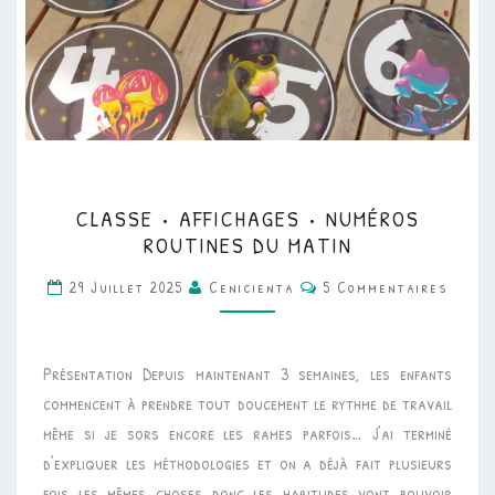
CLASSE
CLASSE • AFFICHAGES • NUMÉROS
•
ROUTINES DU MATIN
AFFICHAGES
Commentaires
29 Juillet 2025
Cenicienta
5 Commentaires
•
NUMÉROS
ROUTINES
Présentation Depuis maintenant 3 semaines, les enfants
DU
commencent à prendre tout doucement le rythme de travail
MATIN
même si je sors encore les rames parfois… J’ai terminé
d’expliquer les méthodologies et on a déjà fait plusieurs
fois les mêmes choses donc les habitudes vont pouvoir