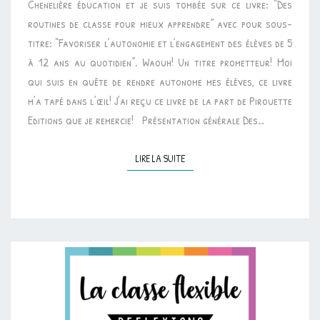
Chenelière éducation et je suis tombée sur ce livre: “Des
APPRENDRE”
routines de classe pour mieux apprendre” avec pour sous-
[DIDACTIQUE]
titre: “Favoriser l’autonomie et l’engagement des élèves de 5
à 12 ans au quotidien”. Waouh! Un titre prometteur! Moi
qui suis en quête de rendre autonome mes élèves, ce livre
m’a tapé dans l’œil! J’ai reçu ce livre de la part de Pirouette
Editions que je remercie! Présentation générale Des…
LIRE LA SUITE
LIRE LA SUITE