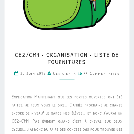
CE2/CM1
CE2/CM1 • ORGANISATION • LISTE DE
•
FOURNITURES
ORGANISATION
Commentaires
30 Juin 2018
Cenicienta
44 Commentaires
•
LISTE
DE
Explication Maintenant que les portes ouvertes ont été
FOURNITURES
faites, je peux vous le dire… L’année prochaine je change
encore de niveau! Je garde mes élèves… et donc j’aurai un
CE2-CM1! Pas évident quand c’est à cheval sur deux
cycles… j’ai donc du faire des concessions pour trouver des