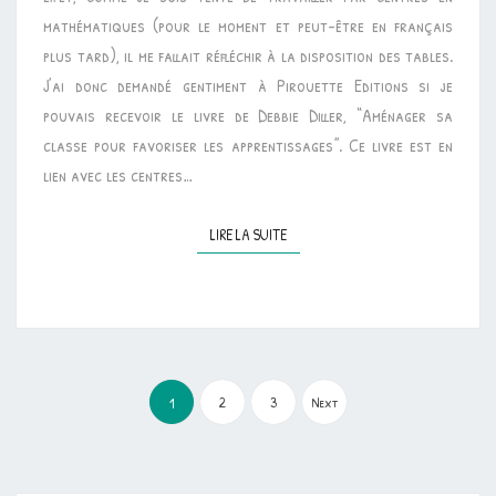
mathématiques (pour le moment et peut-être en français
plus tard), il me fallait réfléchir à la disposition des tables.
J’ai donc demandé gentiment à Pirouette Editions si je
pouvais recevoir le livre de Debbie Diller, “Aménager sa
classe pour favoriser les apprentissages”. Ce livre est en
lien avec les centres…
LIRE LA SUITE
LIRE LA SUITE
Pagination
des
2
3
Next
1
publications