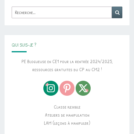
Rechercher :
Reche
QUI SUIS-JE ?
PE Blogueuse en CE1 pour la rentrée 2024/2025,
ressources gratuites du CP au CM2 !
Classe flexible
Ateliers de manipulation
LAM (leçons à manipuler)