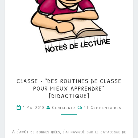
CLASSE
CLASSE • “DES ROUTINES DE CLASSE
•
POUR MIEUX APPRENDRE”
“DES
[DIDACTIQUE]
ROUTINES
Commentaires
1 Mai 2018
Cenicienta
17 Commentaires
DE
CLASSE
POUR
A l’affût de bonnes idées, j’ai navigué sur le catalogue de
MIEUX