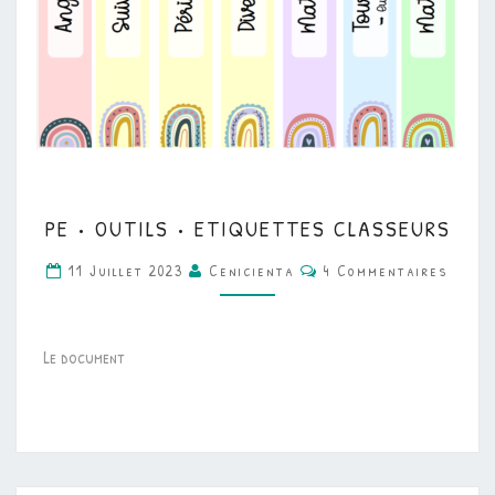
PE
PE • OUTILS • ETIQUETTES CLASSEURS
•
Commentaires
OUTILS
11 Juillet 2023
Cenicienta
4 Commentaires
•
ETIQUETTES
Le document
CLASSEURS