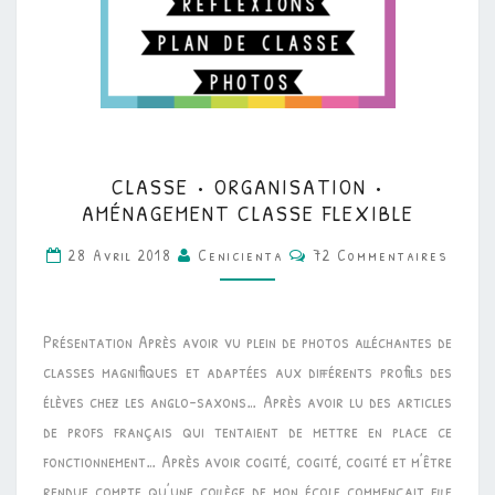
CLASSE
CLASSE • ORGANISATION •
•
AMÉNAGEMENT CLASSE FLEXIBLE
ORGANISATION
Commentaires
28 Avril 2018
Cenicienta
72 Commentaires
•
AMÉNAGEMENT
CLASSE
Présentation Après avoir vu plein de photos alléchantes de
FLEXIBLE
classes magnifiques et adaptées aux différents profils des
élèves chez les anglo-saxons… Après avoir lu des articles
de profs français qui tentaient de mettre en place ce
fonctionnement… Après avoir cogité, cogité, cogité et m’être
rendue compte qu’une collège de mon école commençait elle