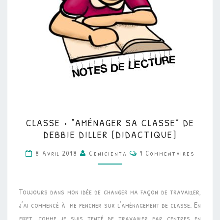
CLASSE
CLASSE • “AMÉNAGER SA CLASSE” DE
•
DEBBIE DILLER [DIDACTIQUE]
“AMÉNAGER
Commentaires
8 Avril 2018
Cenicienta
9 Commentaires
SA
CLASSE”
DE
Toujours dans mon idée de changer ma façon de travailler,
DEBBIE
j’ai commencé à me pencher sur l’aménagement de classe. En
DILLER
effet, comme je suis tenté de travailler par centres en
[DIDACTIQUE]