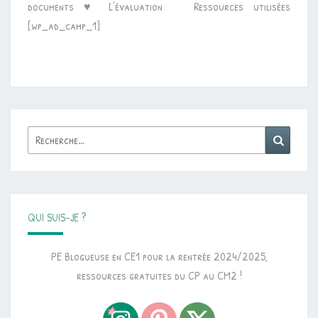
documents ♥ L’évaluation Ressources utilisées
[wp_ad_camp_1]
Rechercher :
Reche
QUI SUIS-JE ?
PE Blogueuse en CE1 pour la rentrée 2024/2025,
ressources gratuites du CP au CM2 !