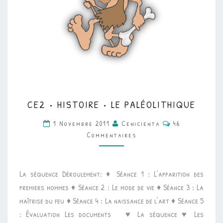
CE2
CE2 • HISTOIRE • LE PALÉOLITHIQUE
•
Commentaires
HISTOIRE
1 Novembre 2011
Cenicienta
46
Commentaires
•
LE
PALÉOLITHIQUE
La séquence Déroulement: ♦ Séance 1 : L’apparition des
premiers hommes ♦ Séance 2 : Le mode de vie ♦ Séance 3 : La
maîtrise du feu ♦ Séance 4 : La naissance de l’art ♦ Séance 5
: Évaluation Les documents ♥ La séquence ♥ Les