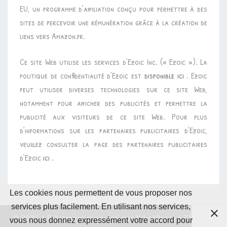
EU, un programme d’affiliation conçu pour permettre à des
sites de percevoir une rémunération grâce à la création de
liens vers Amazon.fr.
Ce site Web utilise les services d’Ezoic Inc. (« Ezoic »). La
politique de confidentialité d’Ezoic est
disponible ici
. Ezoic
peut utiliser diverses technologies sur ce site Web,
notamment pour afficher des publicités et permettre la
publicité aux visiteurs de ce site Web. Pour plus
d’informations sur les partenaires publicitaires d’Ezoic,
veuillez consulter la page des partenaires publicitaires
d’Ezoic
ici
.
Les cookies nous permettent de vous proposer nos
services plus facilement. En utilisant nos services,
© 2026
|
Fièrement propulsé par
WordPress
|
Thème :
vous nous donnez expressément votre accord pour