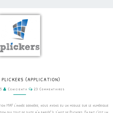
OUTILS
 PLICKERS (APPLICATION)
•
Commentaires
15
Cenicienta
23 Commentaires
PLICKERS
(APPLICATION)
tion MAF l’année dernière, nous avons eu un module sur le numérique
tion qui tout de suite m’a parlée! Il s’agit de Plickers. En fait c’est un