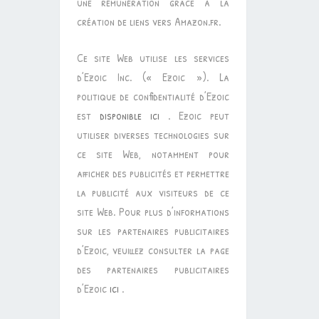
une rémunération grâce à la
création de liens vers Amazon.fr.
Ce site Web utilise les services
d’Ezoic Inc. (« Ezoic »). La
politique de confidentialité d’Ezoic
est
disponible ici
. Ezoic peut
utiliser diverses technologies sur
ce site Web, notamment pour
afficher des publicités et permettre
la publicité aux visiteurs de ce
site Web. Pour plus d’informations
sur les partenaires publicitaires
d’Ezoic, veuillez consulter la page
des partenaires publicitaires
d’Ezoic
ici
.