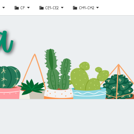
E
CP
CE1-CE2
CM1-CM2