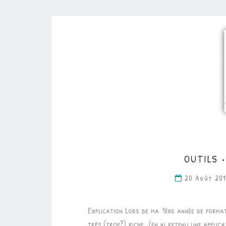
OUTILS •
20 Août 20
Explication Lors de ma 1ère année de forma
très (trop?) riche. J’en ai retenu une applica