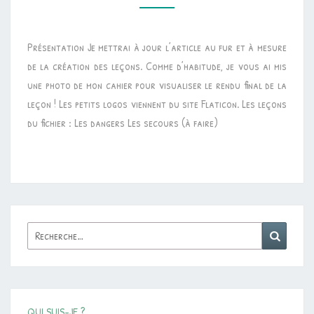
EMC
•
Présentation Je mettrai à jour l’article au fur et à mesure
LEÇONS
de la création des leçons. Comme d’habitude, je vous ai mis
À
une photo de mon cahier pour visualiser le rendu final de la
MANIPULER
leçon ! Les petits logos viennent du site Flaticon. Les leçons
“DANGERS
du fichier : Les dangers Les secours (à faire)
ET
SECOURS”
Rechercher :
Reche
QUI SUIS-JE ?