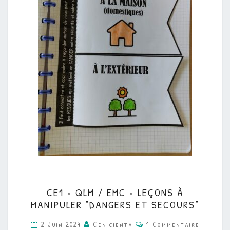
CE1
CE1 • QLM / EMC • LEÇONS À
•
MANIPULER “DANGERS ET SECOURS”
QLM
Commentaires
2 Juin 2024
Cenicienta
1 Commentaire
/