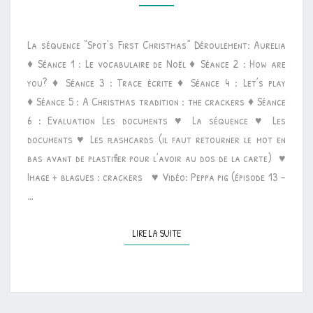
“SPOT’S
FIRST
La séquence “Spot’s First Christmas” Déroulement: Aurelia
CHRISTMAS”
♦ Séance 1 : Le vocabulaire de Noël ♦ Séance 2 : How are
you? ♦ Séance 3 : Trace écrite ♦ Séance 4 : Let’s play
♦ Séance 5 : A Christmas tradition : the crackers ♦ Séance
6 : Evaluation Les documents ♥ La séquence ♥ Les
documents ♥ Les flashcards (il faut retourner le mot en
bas avant de plastifier pour l’avoir au dos de la carte) ♥
Image + blagues : crackers ♥ Vidéo: Peppa pig (épisode 13 –
…
LIRE LA SUITE
LIRE LA SUITE