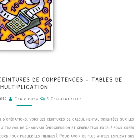
CM
CEINTURES DE COMPÉTENCES – TABLES DE
•
MULTIPLICATION
MATHÉMATIQUES
Commentaires
2012
Cenicienta
5 Commentaires
•
CEINTURES
 d’opérations, voici les ceintures de calcul mental orientées sur les
DE
e du travail de Charivari (progression et générateur excel) pour créer
COMPÉTENCES
cord pour publier les miennes). Pour avoir de plus amples explications
–