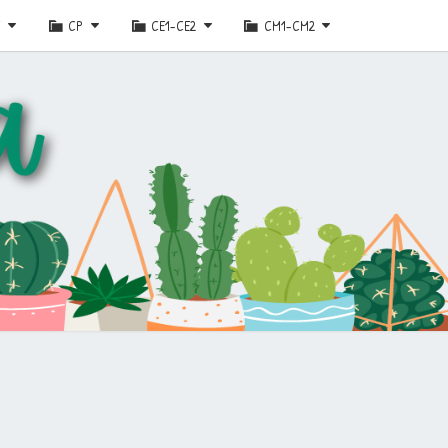
E
CP
CE1-CE2
CM1-CM2