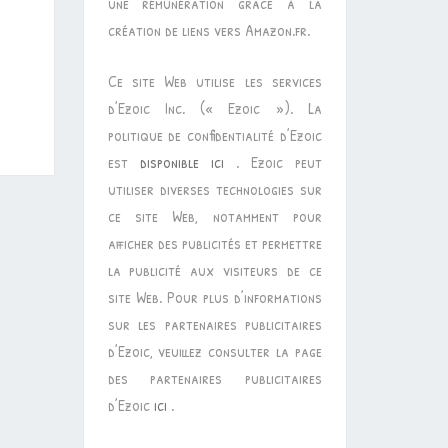
une rémunération grâce à la
création de liens vers Amazon.fr.
Ce site Web utilise les services
d’Ezoic Inc. (« Ezoic »). La
politique de confidentialité d’Ezoic
est
disponible ici
. Ezoic peut
utiliser diverses technologies sur
ce site Web, notamment pour
afficher des publicités et permettre
la publicité aux visiteurs de ce
site Web. Pour plus d’informations
sur les partenaires publicitaires
d’Ezoic, veuillez consulter la page
des partenaires publicitaires
d’Ezoic
ici
.