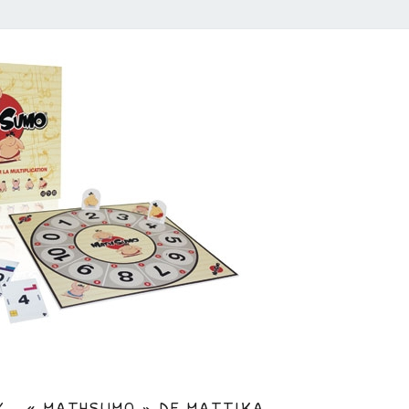
CLASSE
X • « MATHSUMO » DE MATTIKA