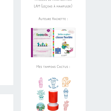
LAM (leçons à manipuler)
Auteure Hachette :
Mes tampons Cactus :