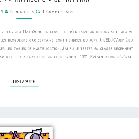
•
Commentaires
019
Cenicienta
1 Commentaire
JEUX
•
er leur jeu MathSumo en classe et d’en faire un retour si le jeu me
«
c les blogueurs car certains sont membres du jury à l’EDUCAflip (jeu
MATHSUMO
ser les tables de multiplication. J’ai pu le tester en classe récemment
»
article. Il y a également un code promo -10%. Présentation générale
DE
MATTIKA
LIRE LA SUITE
LIRE LA SUITE