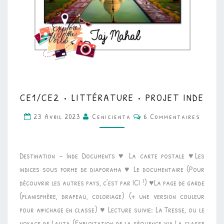
CE1/CE2
CE1/CE2 • LITTÉRATURE • PROJET INDE
•
Commentaires
LITTÉRATURE
23 Avril 2023
Cenicienta
6 Commentaires
•
PROJET
Destination – Inde Documents ♥ La carte postale ♥Les
INDE
indices sous forme de diaporama ♥ Le documentaire (Pour
découvrir les autres pays, c’est par ICI !) ♥La page de garde
(planisphère, drapeau, coloriage) (+ une version couleur
pour affichage en classe) ♥ Lecture suivie: La Tresse, ou le
voyage de Lalita (Exploitation de la séquence via La classe