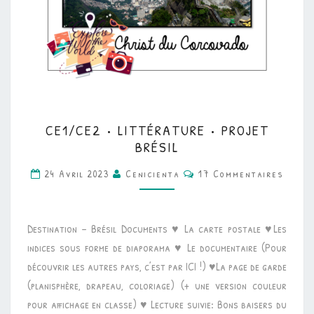
CE1/CE2
CE1/CE2 • LITTÉRATURE • PROJET
•
BRÉSIL
LITTÉRATURE
Commentaires
24 Avril 2023
Cenicienta
17 Commentaires
•
PROJET
BRÉSIL
Destination – Brésil Documents ♥ La carte postale ♥Les
indices sous forme de diaporama ♥ Le documentaire (Pour
découvrir les autres pays, c’est par ICI !) ♥La page de garde
(planisphère, drapeau, coloriage) (+ une version couleur
pour affichage en classe) ♥ Lecture suivie: Bons baisers du