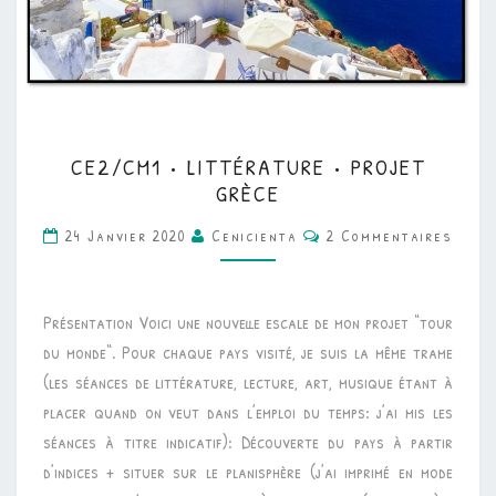
CE2/CM1
CE2/CM1 • LITTÉRATURE • PROJET
•
GRÈCE
LITTÉRATURE
Commentaires
24 Janvier 2020
Cenicienta
2 Commentaires
•
PROJET
GRÈCE
Présentation Voici une nouvelle escale de mon projet “tour
du monde“. Pour chaque pays visité, je suis la même trame
(les séances de littérature, lecture, art, musique étant à
placer quand on veut dans l’emploi du temps: j’ai mis les
séances à titre indicatif): Découverte du pays à partir
d’indices + situer sur le planisphère (j’ai imprimé en mode