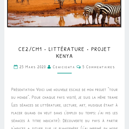
CE2/CM1
CE2/CM1 • LITTÉRATURE • PROJET
•
KENYA
LITTÉRATURE
Commentaires
25 Mars 2020
Cenicienta
5 Commentaires
•
PROJET
KENYA
Présentation Voici une nouvelle escale de mon projet “tour
du monde“. Pour chaque pays visité, je suis la même trame
(les séances de littérature, lecture, art, musique étant à
placer quand on veut dans l’emploi du temps: j’ai mis les
séances à titre indicatif): Découverte du pays à partir
d’indices + situer sur le planisphère (j’ai imprimé en mode