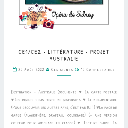
CE1/CE2
CE1/CE2 • LITTÉRATURE • PROJET
•
AUSTRALIE
LITTÉRATURE
Commentaires
25 Août 2022
Cenicienta
15 Commentaires
•
PROJET
AUSTRALIE
Destination – Australie Documents ♥ La carte postale
♥Les indices sous forme de diaporama ♥ Le documentaire
(Pour découvrir les autres pays, c’est par ICI !) ♥La page de
garde (planisphère, drapeau, coloriage) (+ une version
couleur pour affichage en classe) ♥ Lecture suivie: La