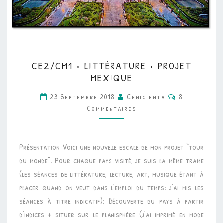
CE2/CM1
CE2/CM1 • LITTÉRATURE • PROJET
•
MEXIQUE
LITTÉRATURE
Commentaire
23 Septembre 2018
Cenicienta
8
•
Commentaires
PROJET
MEXIQUE
Présentation Voici une nouvelle escale de mon projet “tour
du monde“. Pour chaque pays visité, je suis la même trame
(les séances de littérature, lecture, art, musique étant à
placer quand on veut dans l’emploi du temps: j’ai mis les
séances à titre indicatif): Découverte du pays à partir
d’indices + situer sur le planisphère (j’ai imprimé en mode