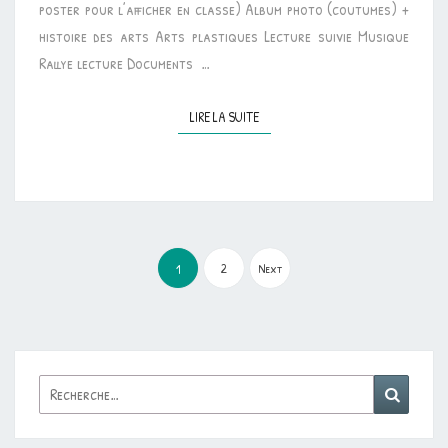
poster pour l’afficher en classe) Album photo (coutumes) +
histoire des arts Arts plastiques Lecture suivie Musique
Rallye lecture Documents …
LIRE LA SUITE
LIRE LA SUITE
Pagination
des
2
Next
1
publications
Rechercher :
Reche