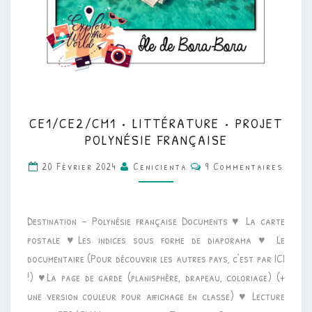
CE1/CE2/CM1
CE1/CE2/CM1 • LITTÉRATURE • PROJET
•
POLYNÉSIE FRANÇAISE
LITTÉRATURE
Commentaires
20 Février 2024
Cenicienta
9 Commentaires
•
PROJET
POLYNÉSIE
Destination – Polynésie française Documents ♥ La carte
FRANÇAISE
postale ♥Les indices sous forme de diaporama ♥ Le
documentaire (Pour découvrir les autres pays, c’est par ICI
!) ♥La page de garde (planisphère, drapeau, coloriage) (+
une version couleur pour affichage en classe) ♥ Lecture