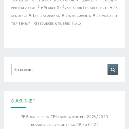
TRAITEMENT
protéger l’eau ? ♦ Séance 5 : Évaluation Les documents ♥ La
séquence ♥ Les diaporamas ♥ Les documents ♥ La vidéo : le
traitement Ressources utilisées R.A.S
Rechercher :
Reche
QUI SUIS-JE ?
PE Blogueuse en CE1 pour la rentrée 2024/2025,
ressources gratuites du CP au CM2 !