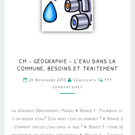
CM
CM • GÉOGRAPHIE • L’EAU DANS LA
•
COMMUNE, BESOINS ET TRAITEMENT
GÉOGRAPHIE
Commentaires
24 Novembre 2013
Cenicienta
177
•
Commentaires
L’EAU
DANS
LA
La séquence Déroulement: Magali ♦ Séance 1 : Pourquoi a-
COMMUNE,
t-on besoin d’eau? D’où vient l’eau du robinet ? ♦ Séance 2
BESOINS
: Comment circule l’eau dans la ville ? ♦ Séance 3 : Usine de
ET
traitement et station d’épuration ♦ Séance 4 : Comment