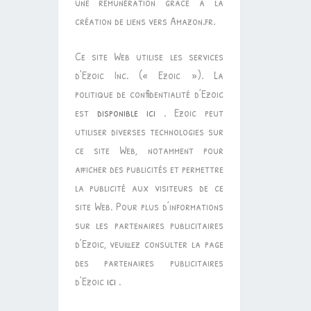
une rémunération grâce à la
création de liens vers Amazon.fr.
Ce site Web utilise les services
d’Ezoic Inc. (« Ezoic »). La
politique de confidentialité d’Ezoic
est
disponible ici
. Ezoic peut
utiliser diverses technologies sur
ce site Web, notamment pour
afficher des publicités et permettre
la publicité aux visiteurs de ce
site Web. Pour plus d’informations
sur les partenaires publicitaires
d’Ezoic, veuillez consulter la page
des partenaires publicitaires
d’Ezoic
ici
.