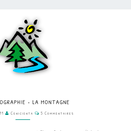
CE2
ÉOGRAPHIE • LA MONTAGNE
•
Commentaires
011
Cenicienta
5 Commentaires
GÉOGRAPHIE
•