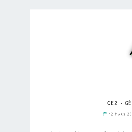
CE2 • G
12 Mars 2