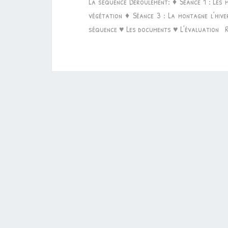
La séquence Déroulement: ♦ Séance 1 : Les 
végétation ♦ Séance 3 : La montagne l’hi
séquence ♥ Les documents ♥ L’évaluation 