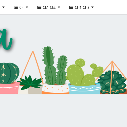
E
CP
CE1-CE2
CM1-CM2