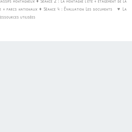
massifs montagneux ♦ Séance 2 : La montagne l’été + étagement de la
LA
ver + parcs nationaux ♦ Séance 4 : Évaluation Les documents ♥ La
MONTAGNE
Ressources utilisées