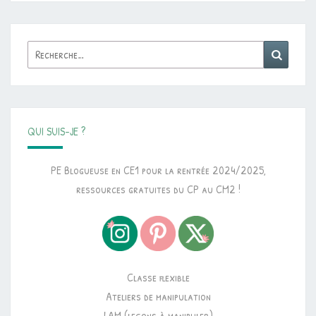
Rechercher :
Reche
QUI SUIS-JE ?
PE Blogueuse en CE1 pour la rentrée 2024/2025,
ressources gratuites du CP au CM2 !
Classe flexible
Ateliers de manipulation
LAM (leçons à manipuler)