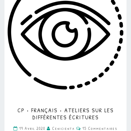
CP
CP • FRANÇAIS • ATELIERS SUR LES
•
DIFFÉRENTES ÉCRITURES
FRANÇAIS
Commentaires
19 Avril 2020
Cenicienta
15 Commentaires
•