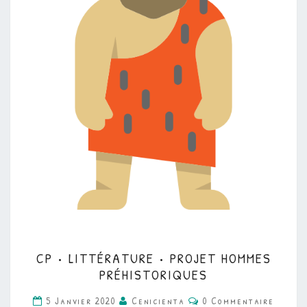
CP
CP • LITTÉRATURE • PROJET HOMMES
•
PRÉHISTORIQUES
LITTÉRATURE
Commentaires
5 Janvier 2020
Cenicienta
0 Commentaire
•