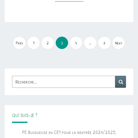
Pagination
des
Prev
1
2
4
…
6
Next
3
publications
Rechercher :
Reche
QUI SUIS-JE ?
PE Blogueuse en CE1 pour la rentrée 2024/2025,