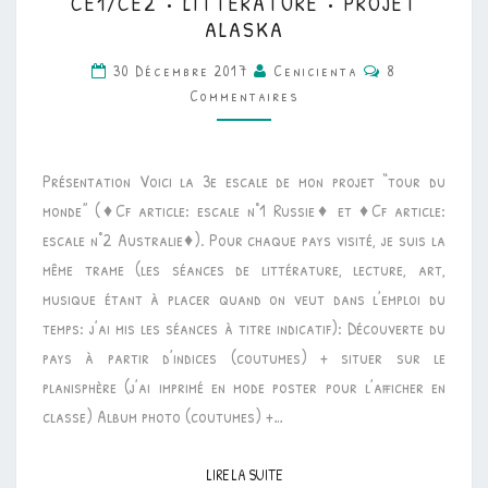
CE1/CE2 • LITTÉRATURE • PROJET
•
ALASKA
LITTÉRATURE
Commentaire
30 Décembre 2017
Cenicienta
8
•
Commentaires
PROJET
ALASKA
Présentation Voici la 3e escale de mon projet “tour du
monde” (♦Cf article: escale n°1 Russie♦ et ♦Cf article:
escale n°2 Australie♦). Pour chaque pays visité, je suis la
même trame (les séances de littérature, lecture, art,
musique étant à placer quand on veut dans l’emploi du
temps: j’ai mis les séances à titre indicatif): Découverte du
pays à partir d’indices (coutumes) + situer sur le
planisphère (j’ai imprimé en mode poster pour l’afficher en
classe) Album photo (coutumes) +…
LIRE LA SUITE
LIRE LA SUITE