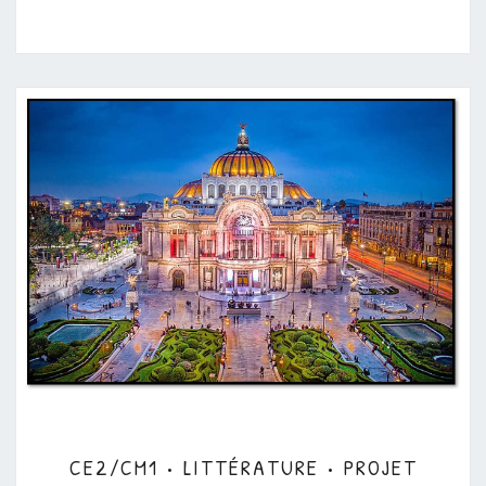
CE2/CM1
CE2/CM1 • LITTÉRATURE • PROJET
•