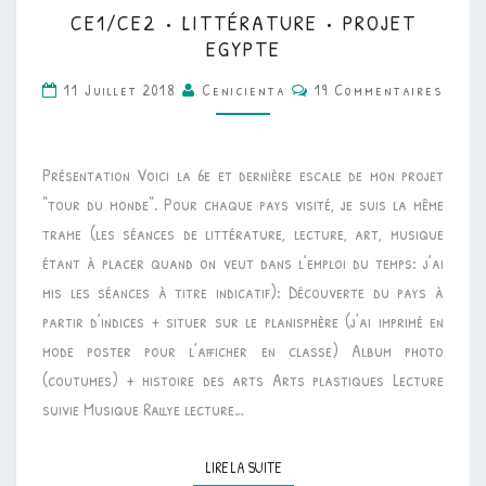
CE1/CE2
CE1/CE2 • LITTÉRATURE • PROJET
•
EGYPTE
LITTÉRATURE
Commentaires
11 Juillet 2018
Cenicienta
19 Commentaires
•
PROJET
EGYPTE
Présentation Voici la 6e et dernière escale de mon projet
“tour du monde“. Pour chaque pays visité, je suis la même
trame (les séances de littérature, lecture, art, musique
étant à placer quand on veut dans l’emploi du temps: j’ai
mis les séances à titre indicatif): Découverte du pays à
partir d’indices + situer sur le planisphère (j’ai imprimé en
mode poster pour l’afficher en classe) Album photo
(coutumes) + histoire des arts Arts plastiques Lecture
suivie Musique Rallye lecture…
LIRE LA SUITE
LIRE LA SUITE