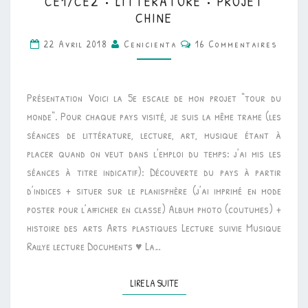
CE1/CE2 • LITTÉRATURE • PROJET
•
CHINE
LITTÉRATURE
Commentaires
22 Avril 2018
Cenicienta
16 Commentaires
•
PROJET
CHINE
Présentation Voici la 5e escale de mon projet “tour du
monde“. Pour chaque pays visité, je suis la même trame (les
séances de littérature, lecture, art, musique étant à
placer quand on veut dans l’emploi du temps: j’ai mis les
séances à titre indicatif): Découverte du pays à partir
d’indices + situer sur le planisphère (j’ai imprimé en mode
poster pour l’afficher en classe) Album photo (coutumes) +
histoire des arts Arts plastiques Lecture suivie Musique
Rallye lecture Documents ♥ La…
LIRE LA SUITE
LIRE LA SUITE