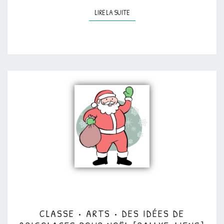
LIRE LA SUITE
LIRE LA SUITE
CLASSE
CLASSE • ARTS • DES IDÉES DE
•