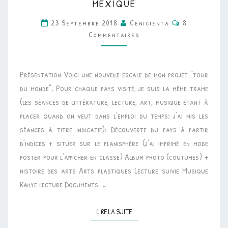
MEXIQUE
LITTÉRATURE
Commentaire
23 Septembre 2018
Cenicienta
8
•
Commentaires
PROJET
MEXIQUE
Présentation Voici une nouvelle escale de mon projet “tour
du monde“. Pour chaque pays visité, je suis la même trame
(les séances de littérature, lecture, art, musique étant à
placer quand on veut dans l’emploi du temps: j’ai mis les
séances à titre indicatif): Découverte du pays à partir
d’indices + situer sur le planisphère (j’ai imprimé en mode
poster pour l’afficher en classe) Album photo (coutumes) +
histoire des arts Arts plastiques Lecture suivie Musique
Rallye lecture Documents …
LIRE LA SUITE
LIRE LA SUITE