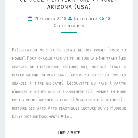
•
ARIZONA (USA)
LITTÉRATURE
Commentaires
19 Février 2018
Cenicienta
10
•
Commentaires
PROJET
ARIZONA
(USA)
Présentation Voici la 4e escale de mon projet “tour du
monde“. Pour chaque pays visité, je suis la même trame (les
séances de littérature, lecture, art, musique étant à
placer quand on veut dans l’emploi du temps: j’ai mis les
séances à titre indicatif): Découverte du pays à partir
d’indices + situer sur le planisphère (j’ai imprimé en mode
poster pour l’afficher en classe) Album photo (coutumes) +
histoire des arts Arts plastiques Lecture suivie Musique
Rallye lecture Documents ♥ La…
LIRE LA SUITE
LIRE LA SUITE