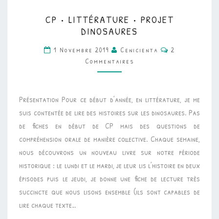
CP
CP • LITTÉRATURE • PROJET
•
DINOSAURES
LITTÉRATURE
Commentaires
1 Novembre 2019
Cenicienta
2
•
Commentaires
PROJET
DINOSAURES
Présentation Pour ce début d’année, en littérature, je me
suis contentée de lire des histoires sur les dinosaures. Pas
de fiches en début de CP mais des questions de
compréhension orale de manière collective. Chaque semaine,
nous découvrons un nouveau livre sur notre période
historique : le lundi et le mardi, je leur lis l’histoire en deux
épisodes puis le jeudi, je donne une fiche de lecture très
succincte que nous lisons ensemble (ils sont capables de
lire chaque texte…