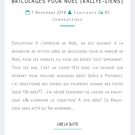
BRICOLAGES POUR NOËL [RALLYE-LIENS]
ARTS
Commentaires
1 Novembre 2018
Cenicienta
85
•
Commentaires
DES
IDÉES
DE
Explication A l’approche de Noël, on est souvent à la
BRICOLAGES
recherche de petites idées de bricolages pour le marché de
POUR
Noël, pour les parents ou pour les élèves tout simplement.
NOËL
Tous les ans, c’est un casse-tête donc j’ai navigué sur
[RALLYE-
Internet pour trouver quelques idées! Grâce à Pinterest,
LIENS]
j’ai sélectionné des images qui pourront donner des pistes
(déjà 136 idées!!) . J’ai décidé également de lancer un rallye-
liens afin d’enrichir la collection! A vos idées! Ce Rallye-
Liens sera actif du 1er novembre…
LIRE LA SUITE
LIRE LA SUITE