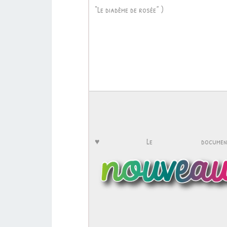
“Le diadème de rosée” )
♥Le documentai