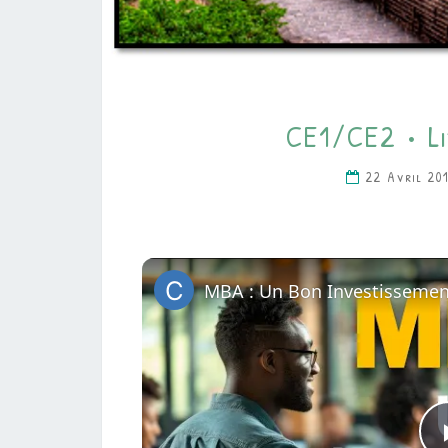
CE1/CE2 • Li
22 Avril 2
MBA : Un Bon Investissemen