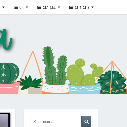
E
CP
CE1-CE2
CM1-CM2
Rechercher :
Recherche