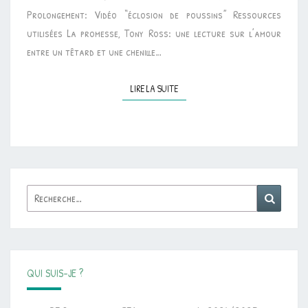
Prolongement: Vidéo “éclosion de poussins” Ressources
utilisées La promesse, Tony Ross: une lecture sur l’amour
entre un têtard et une chenille…
LIRE LA SUITE
LIRE LA SUITE
Rechercher :
Reche
QUI SUIS-JE ?