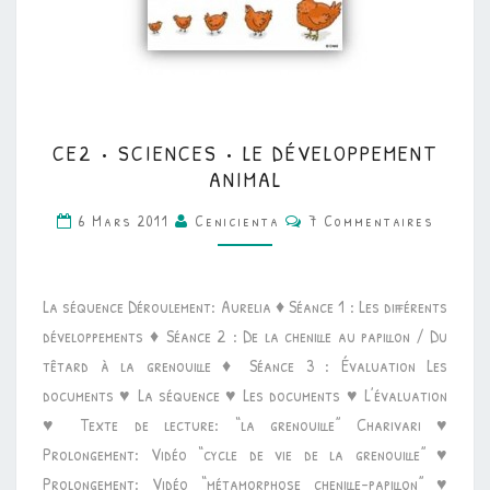
CE2
CE2 • SCIENCES • LE DÉVELOPPEMENT
•
ANIMAL
SCIENCES
Commentaires
6 Mars 2011
Cenicienta
7 Commentaires
•
LE
DÉVELOPPEMENT
La séquence Déroulement: Aurelia ♦ Séance 1 : Les différents
ANIMAL
développements ♦ Séance 2 : De la chenille au papillon / Du
têtard à la grenouille ♦ Séance 3 : Évaluation Les
documents ♥ La séquence ♥ Les documents ♥ L’évaluation
♥ Texte de lecture: “la grenouille” Charivari ♥
Prolongement: Vidéo “cycle de vie de la grenouille” ♥
Prolongement: Vidéo “métamorphose chenille-papillon” ♥