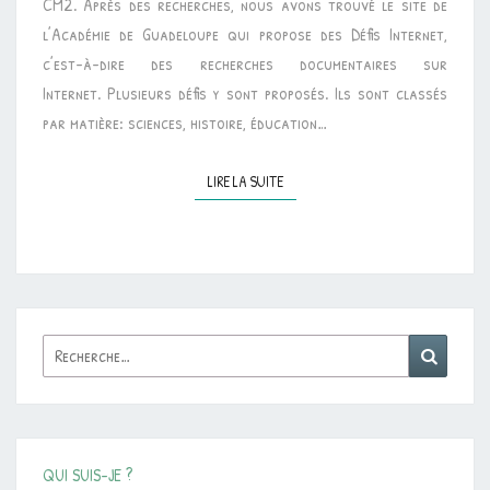
CM2. Après des recherches, nous avons trouvé le site de
l’Académie de Guadeloupe qui propose des Défis Internet,
c’est-à-dire des recherches documentaires sur
Internet. Plusieurs défis y sont proposés. Ils sont classés
par matière: sciences, histoire, éducation…
LIRE LA SUITE
LIRE LA SUITE
Rechercher :
Reche
QUI SUIS-JE ?