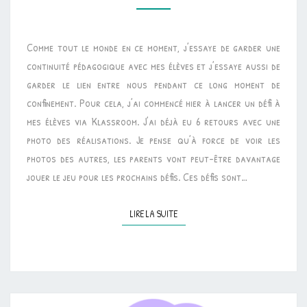
DÉFIS
POUR
Comme tout le monde en ce moment, j’essaye de garder une
CONFINEMENT
continuité pédagogique avec mes élèves et j’essaye aussi de
garder le lien entre nous pendant ce long moment de
confinement. Pour cela, j’ai commencé hier à lancer un défi à
mes élèves via Klassroom. J’ai déjà eu 6 retours avec une
photo des réalisations. Je pense qu’à force de voir les
photos des autres, les parents vont peut-être davantage
jouer le jeu pour les prochains défis. Ces défis sont…
LIRE LA SUITE
LIRE LA SUITE