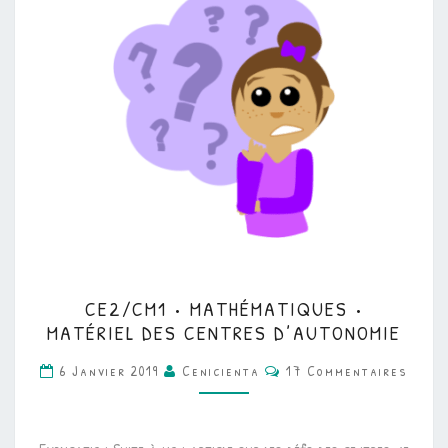
CE2/CM1
CE2/CM1 • MATHÉMATIQUES •
•
MATÉRIEL DES CENTRES D’AUTONOMIE
MATHÉMATIQUES
Commentaires
6 Janvier 2019
Cenicienta
17 Commentaires
•
MATÉRIEL
DES