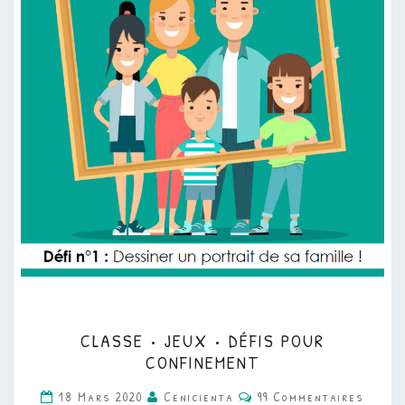
CLASSE
CLASSE • JEUX • DÉFIS POUR
•
CONFINEMENT
JEUX
Commentaires
18 Mars 2020
Cenicienta
99 Commentaires
•