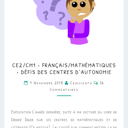
CE2/CM1
CE2/CM1 • FRANÇAIS/MATHÉMATIQUES
•
• DÉFIS DES CENTRES D’AUTONOMIE
FRANÇAIS/MATHÉMATI
Commentaires
7 Novembre 2018
Cenicienta
36
•
Commentaires
DÉFIS
DES
CENTRES
Explication L’année dernière, suite à ma lecture du livre de
D’AUTONOMIE
Debbie Diller sur les centres de mathématiques et de
littératie (Cf article), j’ai cogité sur comment mettre ça en