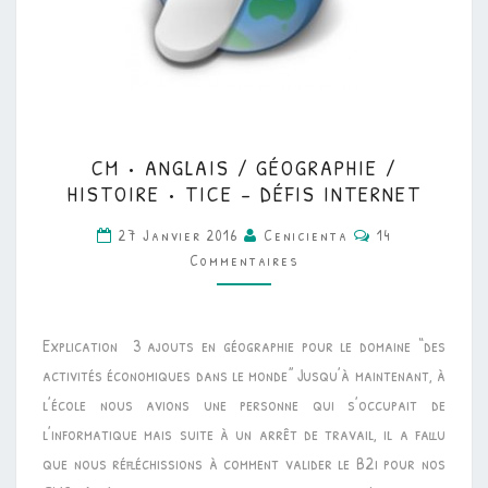
CM
CM • ANGLAIS / GÉOGRAPHIE /
•
HISTOIRE • TICE – DÉFIS INTERNET
ANGLAIS
Commentaires
27 Janvier 2016
Cenicienta
14
/
Commentaires
GÉOGRAPHIE
/
HISTOIRE
Explication 3 ajouts en géographie pour le domaine “des
•
activités économiques dans le monde” Jusqu’à maintenant, à
TICE
l’école nous avions une personne qui s’occupait de
–
l’informatique mais suite à un arrêt de travail, il a fallu
DÉFIS
que nous réfléchissions à comment valider le B2i pour nos
INTERNET