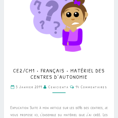
CE2/CM1
CE2/CM1 • FRANÇAIS • MATÉRIEL DES
•
CENTRES D’AUTONOMIE
FRANÇAIS
Commentaires
5 Janvier 2019
Cenicienta
14 Commentaires
•
MATÉRIEL
DES
Explication Suite à mon article sur les défis des centres, je
CENTRES
vous propose ici, l’ensemble du matériel que j’ai créé. Les
D’AUTONOMIE