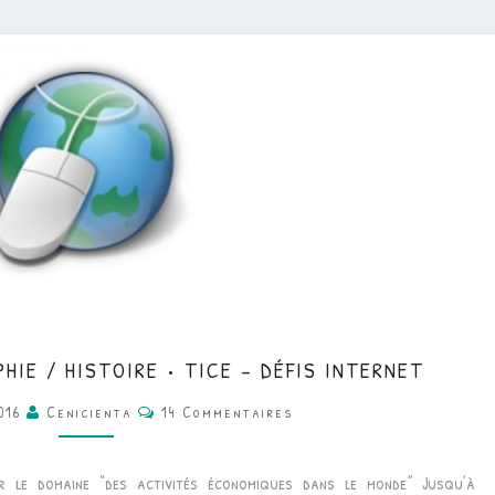
CM
HIE / HISTOIRE • TICE – DÉFIS INTERNET
•
Commentaires
2016
Cenicienta
14 Commentaires
ANGLAIS
/
r le domaine “des activités économiques dans le monde” Jusqu’à
GÉOGRAPHIE