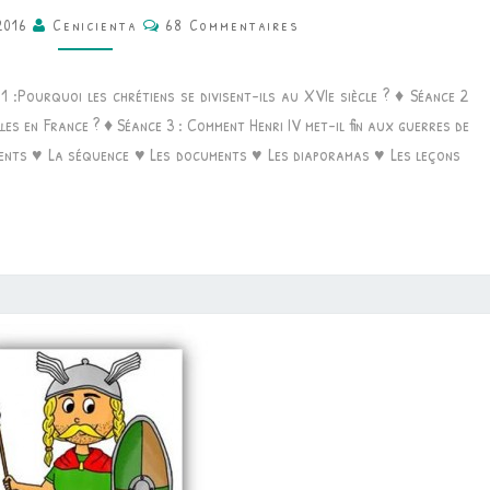
Commentaires
2016
Cenicienta
68 Commentaires
HISTOIRE
•
 :Pourquoi les chrétiens se divisent-ils au XVIe siècle ? ♦ Séance 2
HENRI
les en France ? ♦ Séance 3 : Comment Henri IV met-il fin aux guerres de
IV
uments ♥ La séquence ♥ Les documents ♥ Les diaporamas ♥ Les leçons
ET
L’EDIT
DE
NANTES