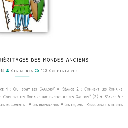
CM
• HÉRITAGES DES MONDES ANCIENS
•
Commentaires
016
Cenicienta
128 Commentaires
HISTOIRE
•
nce 1 : Qui sont les Gaulois? ♦ Séance 2 : Comment les Romains
HÉRITAGES
 : Comment les Romains influencent-ils les Gaulois? (2) ♦ Séance 4 :
DES
 Les documents ♥ Les diaporamas ♥ Les leçons Ressources utilisées
MONDES
ANCIENS