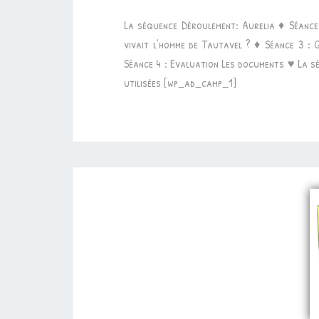
La séquence Déroulement: Aurelia ♦ Séanc
vivait l’homme de Tautavel ? ♦ Séance 3 : Qu
Séance 4 : Evaluation Les documents ♥ La 
utilisées [wp_ad_camp_1]