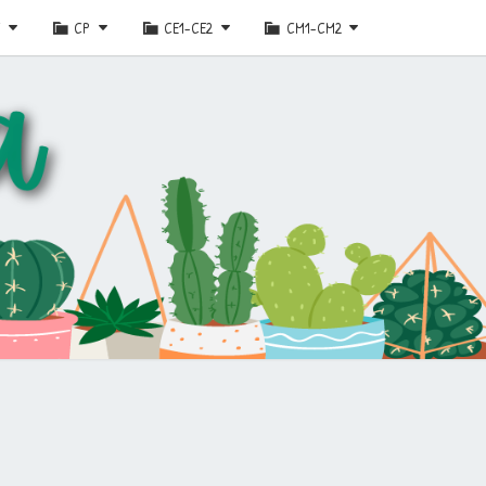
E
CP
CE1-CE2
CM1-CM2