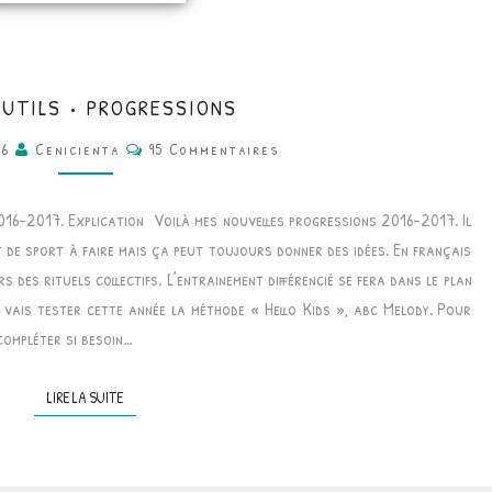
CM
OUTILS • PROGRESSIONS
•
Commentaires
16
Cenicienta
95 Commentaires
OUTILS
•
016-2017. Explication Voilà mes nouvelles progressions 2016-2017. Il
PROGRESSIONS
 de sport à faire mais ça peut toujours donner des idées. En français
s des rituels collectifs. L’entrainement différencié se fera dans le plan
je vais tester cette année la méthode « Hello Kids », abc Melody. Pour
t compléter si besoin…
LIRE LA SUITE
LIRE LA SUITE