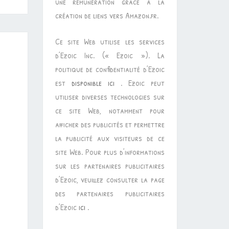
une rémunération grâce à la
création de liens vers Amazon.fr.
Ce site Web utilise les services
d’Ezoic Inc. (« Ezoic »). La
politique de confidentialité d’Ezoic
est
disponible ici
. Ezoic peut
utiliser diverses technologies sur
ce site Web, notamment pour
afficher des publicités et permettre
la publicité aux visiteurs de ce
site Web. Pour plus d’informations
sur les partenaires publicitaires
d’Ezoic, veuillez consulter la page
des partenaires publicitaires
d’Ezoic
ici
.