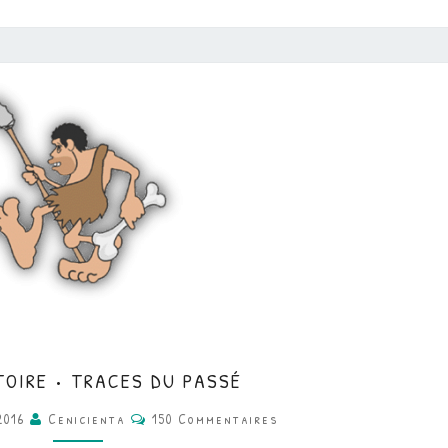
CM
TOIRE • TRACES DU PASSÉ
•
Commentaires
2016
Cenicienta
150 Commentaires
HISTOIRE