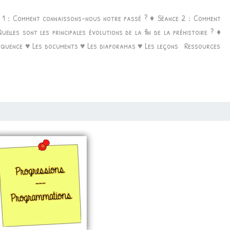
•
e 1 : Comment connaissons-nous notre passé ? ♦ Séance 2 : Comment
TRACES
elles sont les principales évolutions de la fin de la préhistoire ? ♦
DU
séquence ♥ Les documents ♥ Les diaporamas ♥ Les leçons Ressources
PASSÉ