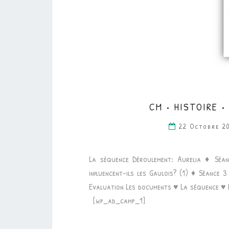
CM • HISTOIRE 
22 Octobre 2
La séquence Déroulement: Aurelia ♦ Séa
influencent-ils les Gaulois? (1) ♦ Séance 3
Evaluation Les documents ♥ La séquence ♥
[wp_ad_camp_1]