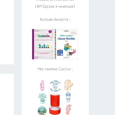
LAM (leçons à manipuler)
Auteure Hachette :
Mes tampons Cactus :