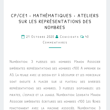
CP/CE1
CP/CE1 • MATHÉMATIQUES • ATELIERS
•
SUR LES REPRÉSENTATIONS DES
MATHÉMATIQUES
NOMBRES
•
Commentaires
21 Octobre 2020
Cenicienta
40
ATELIERS
Commentaires
SUR
LES
REPRÉSENTATIONS
Numération: 3 puzzles des nombres Manon Associer
DES
différentes représentations des nombres <100 A imprimer en
NOMBRES
A3. La feuille avec le dessin est à découper et les morceaux
sont ensuite à placer sur le plateau des diverses
représentations des nombres. 3 puzzles disponibles: les
pirates, l’espace et la jungle. Numération: Lexidata Manon
Associer différentes écritures des nombres <100 Les fiches
fonctionnent avec la machine associée. Numération: 3