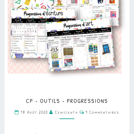
CP
CP • OUTILS • PROGRESSIONS
•
Commentaires
OUTILS
18 Août 2020
Cenicienta
9 Commentaires
•
PROGRESSIONS