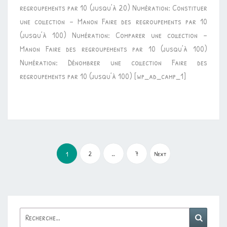
regroupements par 10 (jusqu’à 20) Numération: Constituer
COLLECTIONS
une collection – Manon Faire des regroupements par 10
(jusqu’à 100) Numération: Comparer une collection –
Manon Faire des regroupements par 10 (jusqu’à 100)
Numération: Dénombrer une collection Faire des
regroupements par 10 (jusqu’à 100) [wp_ad_camp_1]
Pagination
des
2
…
7
Next
1
publications
Rechercher :
Reche