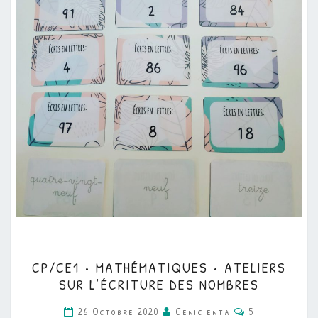
CP/CE1
CP/CE1 • MATHÉMATIQUES • ATELIERS
•
SUR L’ÉCRITURE DES NOMBRES
MATHÉMATIQUES
Commentaires
26 Octobre 2020
Cenicienta
5
•