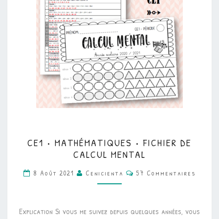
CE1
CE1 • MATHÉMATIQUES • FICHIER DE
•
CALCUL MENTAL
MATHÉMATIQUES
Commentaires
8 Août 2021
Cenicienta
57 Commentaires
•
FICHIER
DE
Explication Si vous me suivez depuis quelques années, vous
CALCUL