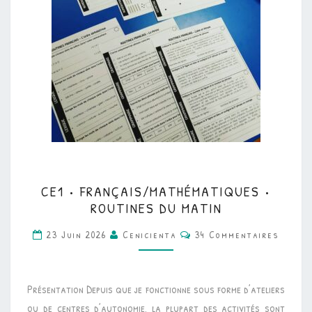
CE1
CE1 • FRANÇAIS/MATHÉMATIQUES •
•
ROUTINES DU MATIN
FRANÇAIS/MATHÉMATI
Commentaires
23 Juin 2026
Cenicienta
34 Commentaires
•
ROUTINES
DU
Présentation Depuis que je fonctionne sous forme d’ateliers
MATIN
ou de centres d’autonomie, la plupart des activités sont