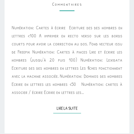
Commentaires
ATELIERS
SUR
L’ÉCRITURE
Numération: Cartes à écrire Ecriture des des nombres en
DES
lettres <100 A imprimer en recto verso sur les bords
NOMBRES
courts pour avoir la correction au dos. Fond vecteur issu
de Freepik Numération: Cartes à pinces Lire et écrire les
nombres (jusqu’à 20 puis 100) Numération: Lexidata
Ecriture des des nombres en lettres Les fiches fonctionnent
avec la machine associée. Numération: Dominos des nombres
Ecrire en lettres les nombres <50 Numération: cartes à
associer / écrire Ecrire en lettres les…
LIRE LA SUITE
LIRE LA SUITE