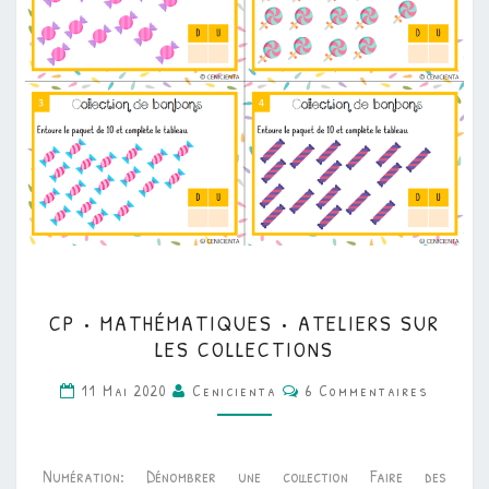
CP
CP • MATHÉMATIQUES • ATELIERS SUR
•
LES COLLECTIONS
MATHÉMATIQUES
Commentaires
11 Mai 2020
Cenicienta
6 Commentaires
•
ATELIERS
SUR
Numération: Dénombrer une collection Faire des
LES