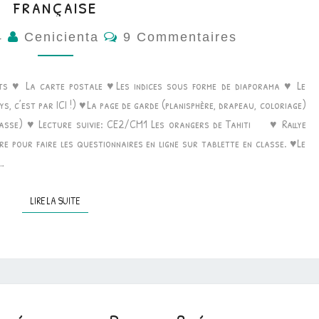
française
Commentaires
24
Cenicienta
9 Commentaires
nts ♥ La carte postale ♥Les indices sous forme de diaporama ♥ Le
, c’est par ICI !) ♥La page de garde (planisphère, drapeau, coloriage)
classe) ♥ Lecture suivie: CE2/CM1 Les orangers de Tahiti ♥ Rallye
ture pour faire les questionnaires en ligne sur tablette en classe. ♥Le
,…
LIRE LA SUITE
LIRE LA SUITE