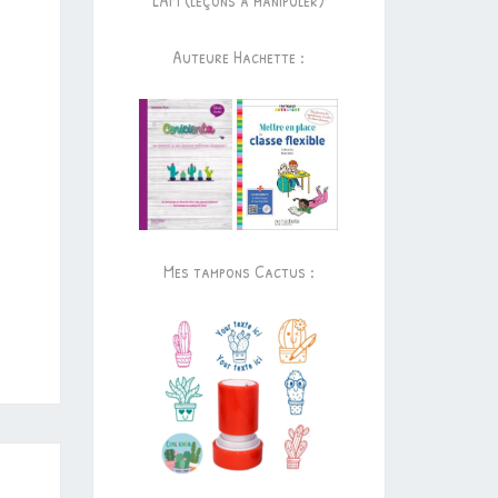
LAM (leçons à manipuler)
Auteure Hachette :
Mes tampons Cactus :