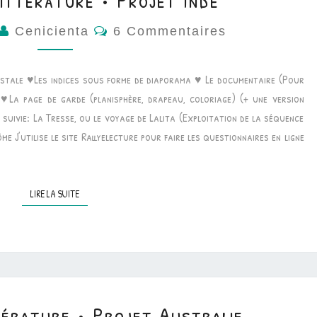
ittérature • Projet Inde
Commentaires
Cenicienta
6 Commentaires
stale ♥Les indices sous forme de diaporama ♥ Le documentaire (Pour
) ♥La page de garde (planisphère, drapeau, coloriage) (+ une version
suivie: La Tresse, ou le voyage de Lalita (Exploitation de la séquence
me J’utilise le site Rallyelecture pour faire les questionnaires en ligne
LIRE LA SUITE
LIRE LA SUITE
érature • Projet Australie