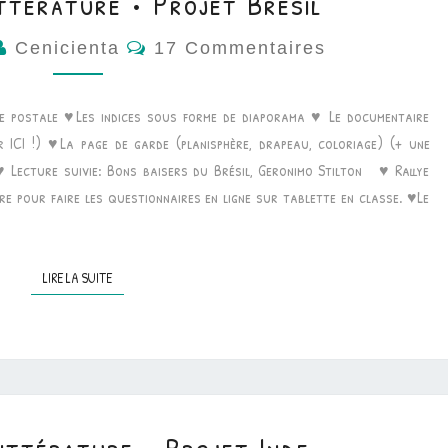
ttérature • Projet Brésil
Commentaires
Cenicienta
17 Commentaires
e postale ♥Les indices sous forme de diaporama ♥ Le documentaire
 ICI !) ♥La page de garde (planisphère, drapeau, coloriage) (+ une
♥ Lecture suivie: Bons baisers du Brésil, Geronimo Stilton ♥ Rallye
ture pour faire les questionnaires en ligne sur tablette en classe. ♥Le
…
LIRE LA SUITE
LIRE LA SUITE