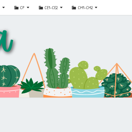
E
CP
CE1-CE2
CM1-CM2