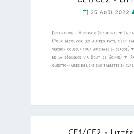
25 Août 2022
Destination – Australie Documents ♥ La ca
(Pour découvrir les autres pays, c’est par
version couleur pour affichage en classe) ♥ L
de la séquence via Bout de Gomme) ♥ Rally
questionnaires en ligne sur tablette en cla
CE1/CE2 • Littér