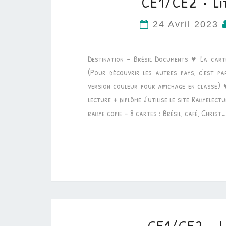
CE1/CE2 • Li
24 Avril 2023
Destination – Brésil Documents ♥ La cart
(Pour découvrir les autres pays, c’est par
version couleur pour affichage en classe) 
lecture + diplôme J’utilise le site Rallyelec
rallye copie – 8 cartes : Brésil, café, Christ