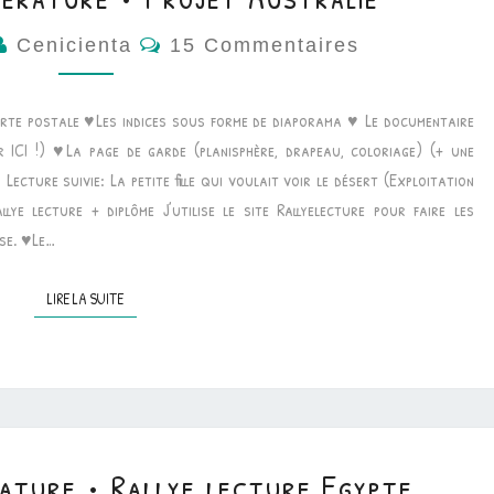
Commentaires
Cenicienta
15 Commentaires
rte postale ♥Les indices sous forme de diaporama ♥ Le documentaire
 ICI !) ♥La page de garde (planisphère, drapeau, coloriage) (+ une
ecture suivie: La petite fille qui voulait voir le désert (Exploitation
e lecture + diplôme J’utilise le site Rallyelecture pour faire les
sse. ♥Le…
LIRE LA SUITE
LIRE LA SUITE
ature • Rallye lecture Egypte