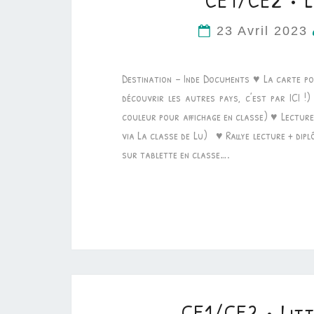
CE1/CE2 • L
23 Avril 2023
Destination – Inde Documents ♥ La carte po
découvrir les autres pays, c’est par ICI !
couleur pour affichage en classe) ♥ Lecture 
via La classe de Lu) ♥ Rallye lecture + diplô
sur tablette en classe….
CE1/CE2 • Litt