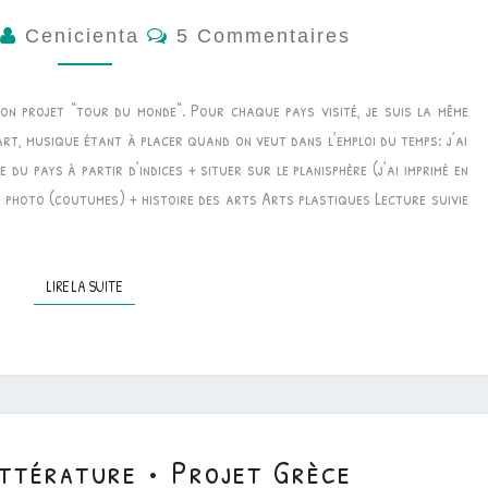
Commentaires
0
Cenicienta
5 Commentaires
mon projet “tour du monde“. Pour chaque pays visité, je suis la même
art, musique étant à placer quand on veut dans l’emploi du temps: j’ai
e du pays à partir d’indices + situer sur le planisphère (j’ai imprimé en
m photo (coutumes) + histoire des arts Arts plastiques Lecture suivie
LIRE LA SUITE
LIRE LA SUITE
ttérature • Projet Grèce