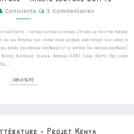
Commentaires
Cenicienta
3 Commentaires
lecture Egypte – voyage autour du monde. J’étudie un pays par période.
ec un lien Amazon sur l’image pour accéder directement aux livres si
les élèves (en version modifiable) et le diplôme (en version modifiable).
Russie, Australie, Alaska, Arizona (USA), Chine, Egypte. Des livres
ésil,…
LIRE LA SUITE
LIRE LA SUITE
ttérature • Projet Kenya