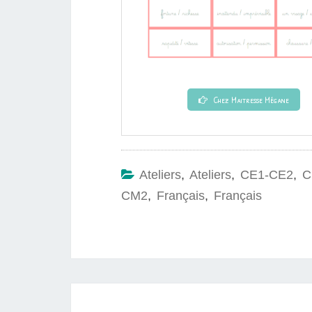
Chez Maitresse Mégane
Ateliers
,
Ateliers
,
CE1-CE2
,
C
CM2
,
Français
,
Français
Navigation
d'article