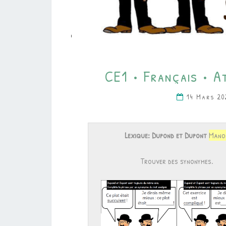
CE1 • Français • A
14 Mars 2
Lexique: Dupond et Dupont
Mano
Trouver des synonymes.