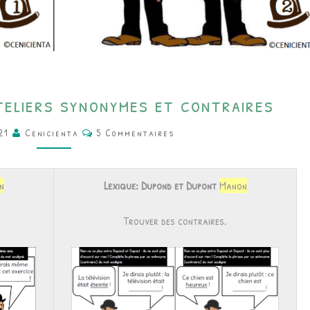
CE1
teliers synonymes et contraires
•
Commentaires
FRANÇAIS
021
Cenicienta
5 Commentaires
•
ATELIERS
n
Lexique: Dupond et Dupont
Manon
SYNONYMES
ET
Trouver des contraires.
CONTRAIRES