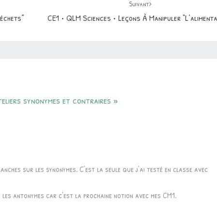
Suivant
Déchets”
CE1 • QLM Sciences • Leçons À Manipuler “L’alimenta
teliers synonymes et contraires
»
anches sur les synonymes. C’est la seule que j’ai testé en classe avec
r les antonymes car c’est la prochaine notion avec mes CM1.