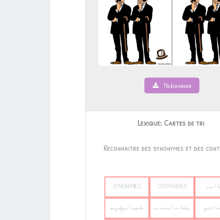
Télécharger
Lexique: Cartes de tri
Reconnaitre des synonymes et des cont