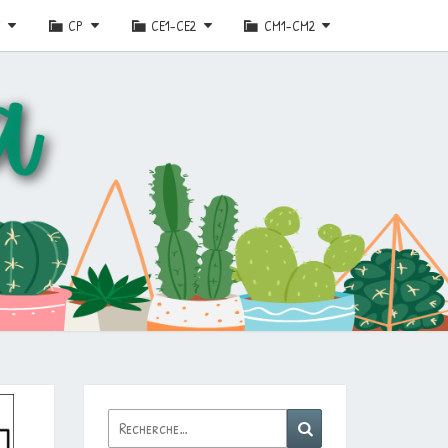
E
CP
CE1-CE2
CM1-CM2
Rechercher :
Recherche