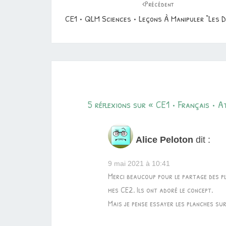
Précédent
CE1 • QLM Sciences • Leçons À Manipuler “Les 
5 réflexions sur «
CE1 • Français • A
Alice Peloton
dit :
9 mai 2021 à 10:41
Merci beaucoup pour le partage des pl
mes CE2. Ils ont adoré le concept.
Mais je pense essayer les planches su