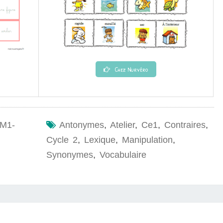
Chez Nurvéro
M1-
Antonymes
,
Atelier
,
Ce1
,
Contraires
,
Cycle 2
,
Lexique
,
Manipulation
,
Synonymes
,
Vocabulaire