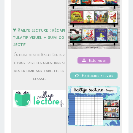
♥ Rallye lecture : récapi
tulatif visuel + suivi co
llectif
J’utilise le site Rallye Lectur
Télécharger
e pour faire les questionnai
res en ligne sur tablette en
Ma sélection de livres
classe.