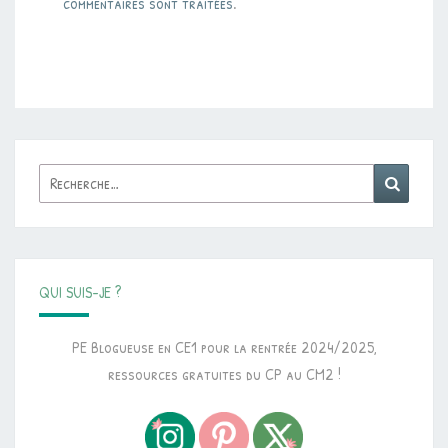
commentaires sont traitées
.
Rechercher :
Reche
QUI SUIS-JE ?
PE Blogueuse en CE1 pour la rentrée 2024/2025,
ressources gratuites du CP au CM2 !