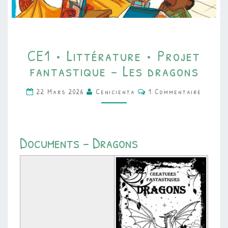
CE1
CE1 • Littérature • Projet
•
fantastique – Les dragons
LITTÉRATURE
•
Commentaires
22 Mars 2026
Cenicienta
1 Commentaire
PROJET
FANTASTIQUE
–
Documents – Dragons
LES
DRAGONS