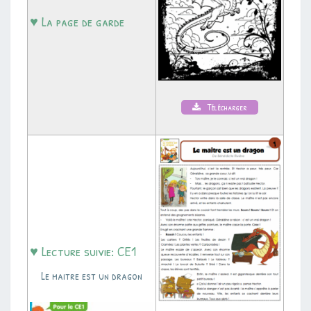
♥ La page de garde
Télécharger
♥ Lecture suivie: CE1
Le maitre est un dragon