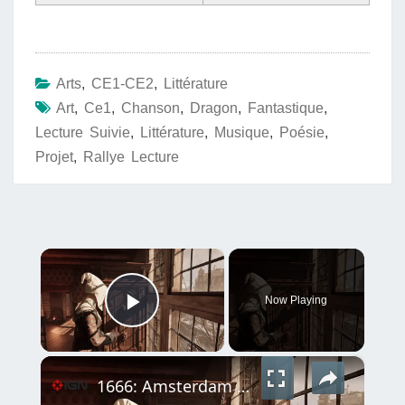
Arts
,
CE1-CE2
,
Littérature
Art
,
Ce1
,
Chanson
,
Dragon
,
Fantastique
,
Lecture Suivie
,
Littérature
,
Musique
,
Poésie
,
Projet
,
Rallye Lecture
×
Now Playing
Play Video
×
1666: Amsterdam - Official Devlog #2: The Art Video