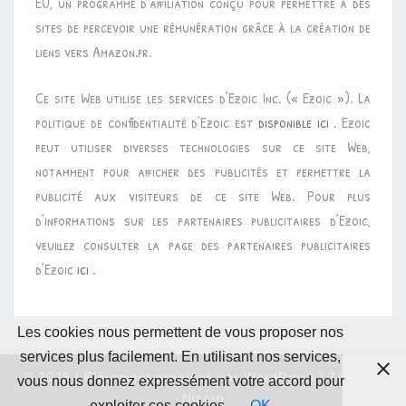
EU, un programme d’affiliation conçu pour permettre à des
sites de percevoir une rémunération grâce à la création de
liens vers Amazon.fr.
Ce site Web utilise les services d’Ezoic Inc. (« Ezoic »). La
politique de confidentialité d’Ezoic est
disponible ici
. Ezoic
peut utiliser diverses technologies sur ce site Web,
notamment pour afficher des publicités et permettre la
publicité aux visiteurs de ce site Web. Pour plus
d’informations sur les partenaires publicitaires d’Ezoic,
veuillez consulter la page des partenaires publicitaires
d’Ezoic
ici
.
Les cookies nous permettent de vous proposer nos
services plus facilement. En utilisant nos services,
© 2026
|
Fièrement propulsé par
WordPress
|
Thème :
vous nous donnez expressément votre accord pour
Nisarg
exploiter ces cookies.
OK