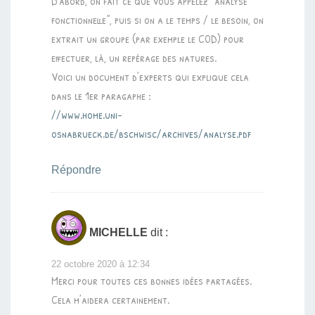
D’abord, on fait ce que vous appelez “analyse
fonctionnelle”, puis si on a le temps / le besoin, on
extrait un groupe (par exemple le COD) pour
effectuer, là, un repérage des natures.
Voici un document d’experts qui explique cela
dans le 1er paragaphe :
//www.home.uni-
osnabrueck.de/bschwisc/archives/analyse.pdf
Répondre
MICHELLE
dit :
22 octobre 2020 à 12:34
Merci pour toutes ces bonnes idées partagées.
Cela m’aidera certainement.