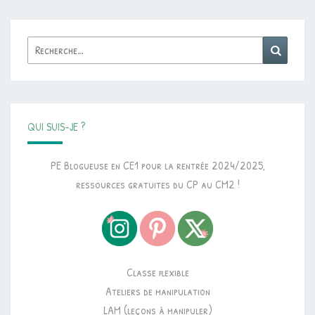
Rechercher :
Reche
QUI SUIS-JE ?
PE Blogueuse en CE1 pour la rentrée 2024/2025,
ressources gratuites du CP au CM2 !
Classe flexible
Ateliers de manipulation
LAM (leçons à manipuler)