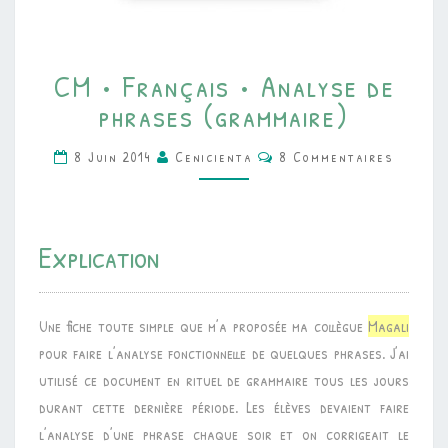
CM
CM • Français • Analyse de
•
phrases (grammaire)
FRANÇAIS
•
Commentaires
8 Juin 2014
Cenicienta
8 Commentaires
ANALYSE
DE
PHRASES
Explication
(GRAMMAIRE)
Une fiche toute simple que m’a proposée ma collègue
Magali
pour faire l’analyse fonctionnelle de quelques phrases. J’ai
utilisé ce document en rituel de grammaire tous les jours
durant cette dernière période. Les élèves devaient faire
l’analyse d’une phrase chaque soir et on corrigeait le