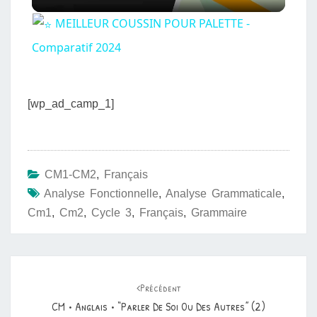
l
MEILLEUR COUSSIN POUR PALETTE -
a
Comparatif 2024
y
[wp_ad_camp_1]
V
i
CM1-CM2
,
Français
Analyse Fonctionnelle
,
Analyse Grammaticale
,
d
Cm1
,
Cm2
,
Cycle 3
,
Français
,
Grammaire
e
Navigation
d'article
Précédent
o
CM • Anglais • “Parler De Soi Ou Des Autres” (2)