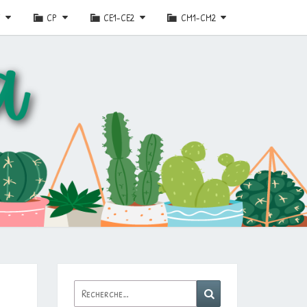
E
CP
CE1-CE2
CM1-CM2
Rechercher :
Recherche