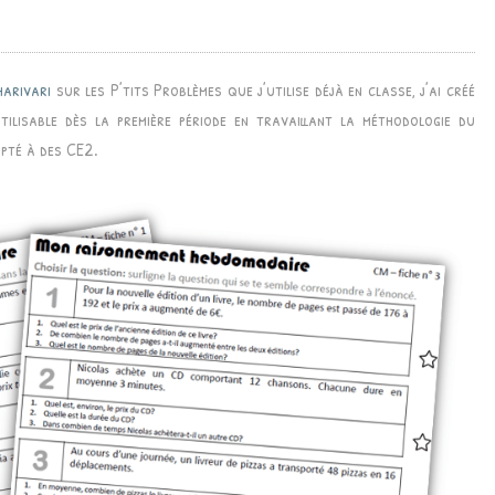
RAISONNEMENT
DU
JOUR
harivari
sur les P’tits Problèmes que j’utilise déjà en classe, j’ai créé
ilisable dès la première période en travaillant la méthodologie du
apté à des CE2.