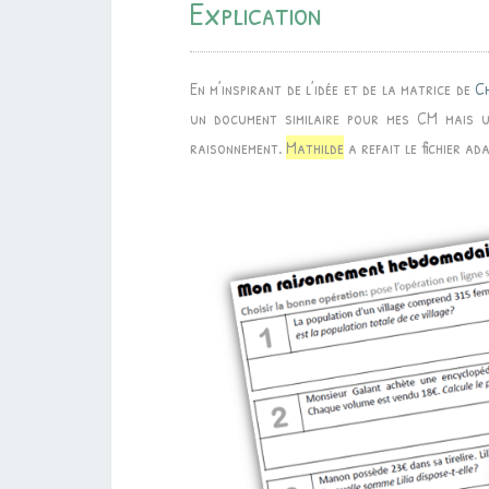
Explication
En m’inspirant de l’idée et de la matrice de
C
un document similaire pour mes CM mais ut
raisonnement.
Mathilde
a refait le fichier ad