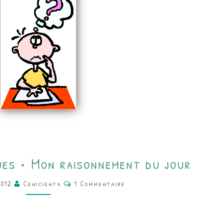
CE2
es • Mon raisonnement du jour
•
Commentaires
MATHÉMATIQUES
2012
Cenicienta
1 Commentaire
•
MON