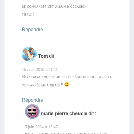
de commander cet album d’occasion.
Merci !
Répondre
Tom
dit :
15 août 2019 à 11:11
Merci beaucoup pour cette séquence qui lancera
mon année en anglais !!
Répondre
marie-pierre cheucle
dit :
5 juin 2024 à 13:47
toms a dit tu qoui ba derini merci a vou ouci