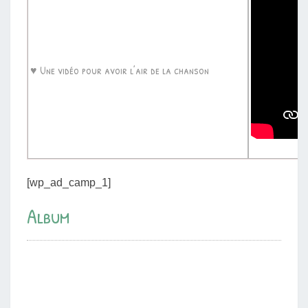
♥ Une vidéo pour avoir l’air de la chanson
[wp_ad_camp_1]
Album