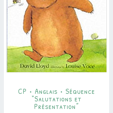
CP
CP • Anglais • Séquence
•
“Salutations et
ANGLAIS
Présentation”
•
SÉQUENCE