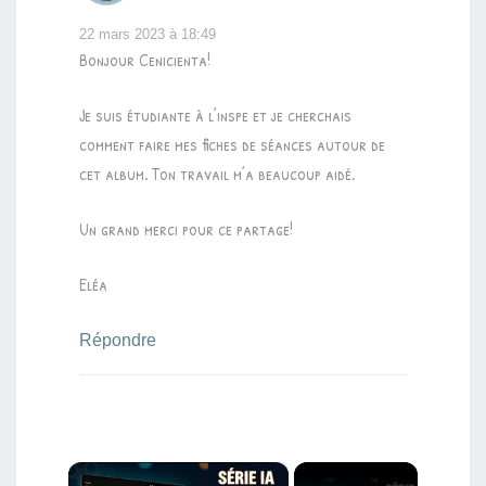
22 mars 2023 à 18:49
Bonjour Cenicienta!
Je suis étudiante à l’inspe et je cherchais
comment faire mes fiches de séances autour de
cet album. Ton travail m’a beaucoup aidé.
Un grand merci pour ce partage!
Eléa
Répondre
×