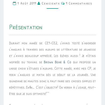
Commentaires
1 Août 2019
Cenicienta
9 Commentaires
“SALUTATIONS
ET
PRÉSENTATION”
Présentation
Durant mon année de CE1-CE2, j’avais testé d’aborder
l’anglais à travers des albums de littérature de jeunesse
et j’avais beaucoup apprécié. Les élèves aussi ! Je m’étais
inspirée du travail de
Brown Bear & Co
qui propose un
large choix d’études d’albums. Cette année, avec mes CP, je
ferai l’anglais le matin dès le début de la journée. Une
quinzaine de minutes donc il faut faire des choses simples et
répétitives. Enfin… C’est l’objectif! On verra à l’usage, peut-
être que je suis optimiste!^^