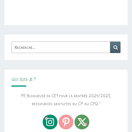
Rechercher :
Reche
QUI SUIS-JE ?
PE Blogueuse en CE1 pour la rentrée 2024/2025,
ressources gratuites du CP au CM2 !