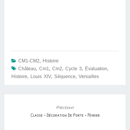
o
CM1-CM2
,
Histoire
Château
,
Cm1
,
Cm2
,
Cycle 3
,
Évaluation
,
Histoire
,
Louis XIV
,
Séquence
,
Versailles
Navigation
d'article
Précédent
Classe • Décoration De Porte • Février