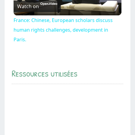
Watch on
l
France: Chinese, European scholars discuss
a
human rights challenges, development in
Paris.
y
V
Ressources utilisées
i
d
e