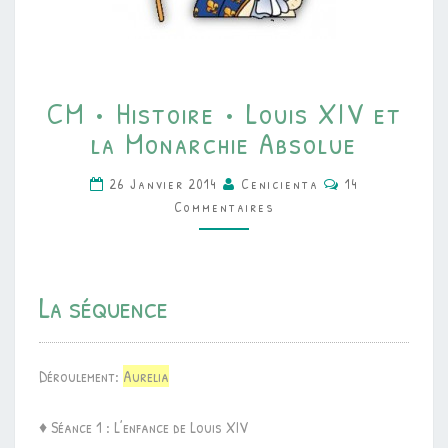
CM
CM • Histoire • Louis XIV et
•
la Monarchie Absolue
HISTOIRE
•
Commentaires
26 Janvier 2014
Cenicienta
14
LOUIS
Commentaires
XIV
ET
LA
La séquence
MONARCHIE
ABSOLUE
Déroulement:
Aurelia
♦ Séance 1 : L’enfance de Louis XIV