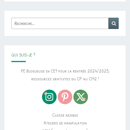
Rechercher :
Reche
QUI SUIS-JE ?
PE Blogueuse en CE1 pour la rentrée 2024/2025,
ressources gratuites du CP au CM2 !
Classe flexible
Ateliers de manipulation