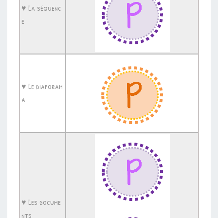
♥ La séquenc
e
♥ Le diaporam
a
♥ Les docume
nts