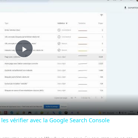
Play
Video
les vérifier avec la Google Search Console