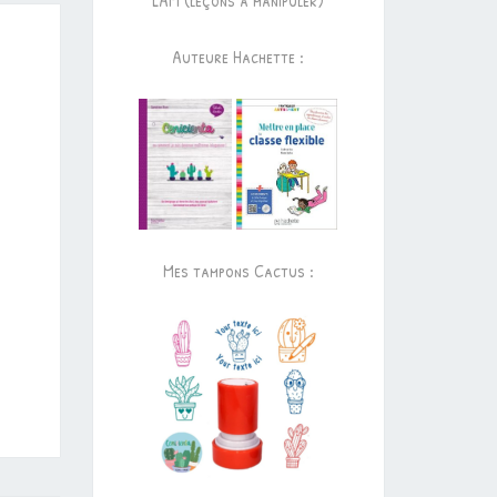
LAM (leçons à manipuler)
Auteure Hachette :
Mes tampons Cactus :