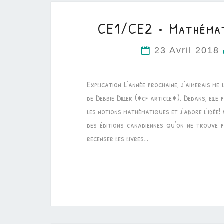
CE1/CE2 • Mathémat
23 Avril 2018
Explication L’année prochaine, j’aimerais me
de Debbie Diller (♦cf article♦). Dedans, elle
les notions mathématiques et j’adore l’idée! A
des éditions canadiennes qu’on ne trouve pa
recenser les livres…