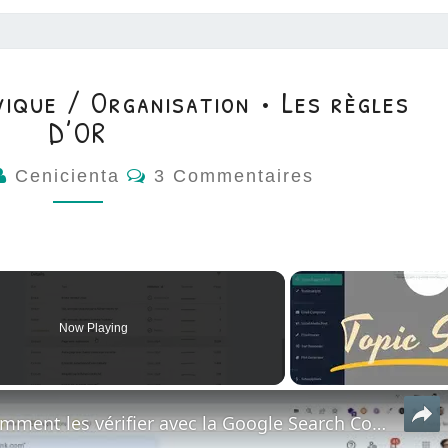
vique / Organisation • Les règles
D’OR
Commentaires
Cenicienta
3 Commentaires
Now Playing
Url canonique c'est quoi - Comment les vérifier avec la Google Search Console