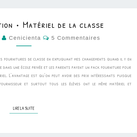
ion • Matériel de la classe
Commentaires
4
Cenicienta
5 Commentaires
 mes fournitures de classe en expliquant mes changements quand il y en
lle dans une école privée et les parents payent un pack fourniture pour
ériel. L’avantage est qu’on peut avoir des prix intéressants puisque
fournisseur et surtout tous les élèves ont le même matériel et
LIRE LA SUITE
LIRE LA SUITE