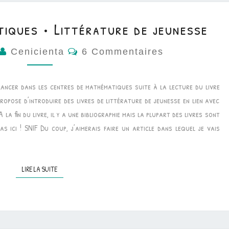
iques • Littérature de jeunesse
Commentaires
Cenicienta
6 Commentaires
 lancer dans les centres de mathématiques suite à la lecture du livre
 propose d’introduire des livres de littérature de jeunesse en lien avec
 la fin du livre, il y a une bibliographie mais la plupart des livres sont
s ici ! SNIF Du coup, j’aimerais faire un article dans lequel je vais
LIRE LA SUITE
LIRE LA SUITE