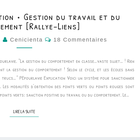
tion • Gestion du travail et du
ement [Rallye-Liens]
Commentaires
5
Cenicienta
18 Commentaires
Epourlavie. “La gestion du comportement en classe…vaste sujet… ! Rien
t la gestion du comportement ! Selon le cycle, et les écoles dans
ts trucs…” PEpourlavie Explication Voici un système pour sanctionner
e. Les modalités d’obtention des points verts ou points rouges sont
 points verts: sanction positive du travail ou du comportement. Le…
LIRE LA SUITE
LIRE LA SUITE