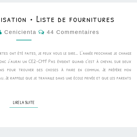
sation • Liste de fournitures
Commentaires
Cenicienta
44 Commentaires
tes ont été faites, je peux vous le dire… L’année prochaine je change
donc j’aurai un CE2-CM1! Pas évident quand c’est à cheval sur deux
ions pour trouver des choses à faire en commun. Je préfère mon
. Je rappelle que je travaille dans une école privée et que les parents
LIRE LA SUITE
LIRE LA SUITE