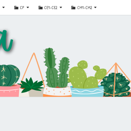
E
CP
CE1-CE2
CM1-CM2