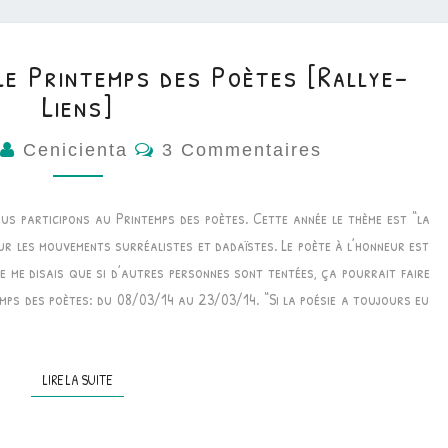
Le Printemps des Poètes [Rallye-
Liens]
Commentaires
4
Cenicienta
3 Commentaires
us participons au Printemps des poètes. Cette année le thème est “la
ur les mouvements surréalistes et dadaïstes. Le poète à l’honneur est
 je me disais que si d’autres personnes sont tentées, ça pourrait faire
ntemps des poètes: du 08/03/14 au 23/03/14. “Si la poésie a toujours eu
LIRE LA SUITE
LIRE LA SUITE