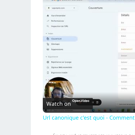
Watch on
Url canonique c'est quoi - Comment 